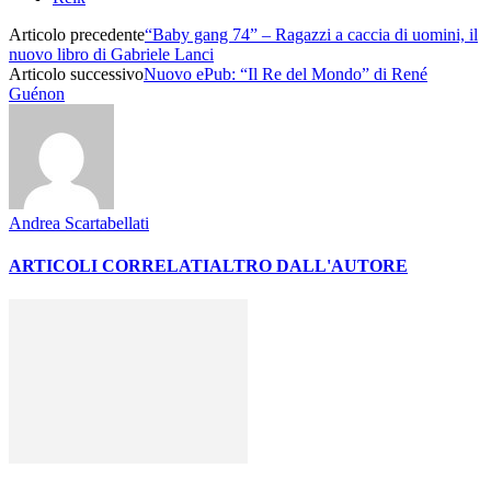
Articolo precedente
“Baby gang 74” – Ragazzi a caccia di uomini, il
nuovo libro di Gabriele Lanci
Articolo successivo
Nuovo ePub: “Il Re del Mondo” di René
Guénon
Andrea Scartabellati
ARTICOLI CORRELATI
ALTRO DALL'AUTORE