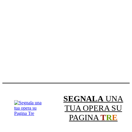
SEGNALA
UNA
TUA OPERA SU
PAGINA
T
R
E