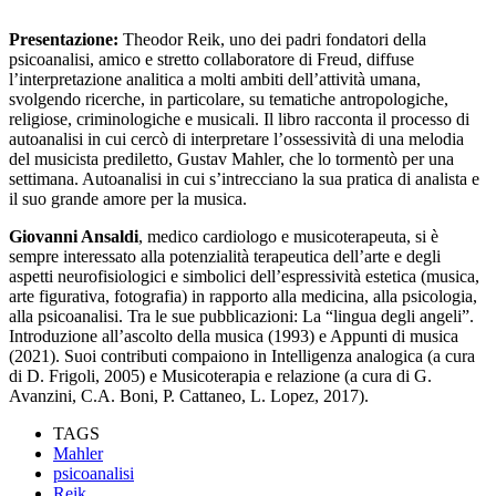
Presentazione:
Theodor Reik, uno dei padri fondatori della
psicoanalisi, amico e stretto collaboratore di Freud, diffuse
l’interpretazione analitica a molti ambiti dell’attività umana,
svolgendo ricerche, in particolare, su tematiche antropologiche,
religiose, criminologiche e musicali. Il libro racconta il processo di
autoanalisi in cui cercò di interpretare l’ossessività di una melodia
del musicista prediletto, Gustav Mahler, che lo tormentò per una
settimana. Autoanalisi in cui s’intrecciano la sua pratica di analista e
il suo grande amore per la musica.
Giovanni Ansaldi
, medico cardiologo e musicoterapeuta, si è
sempre interessato alla potenzialità terapeutica dell’arte e degli
aspetti neurofisiologici e simbolici dell’espressività estetica (musica,
arte figurativa, fotografia) in rapporto alla medicina, alla psicologia,
alla psicoanalisi. Tra le sue pubblicazioni: La “lingua degli angeli”.
Introduzione all’ascolto della musica (1993) e Appunti di musica
(2021). Suoi contributi compaiono in Intelligenza analogica (a cura
di D. Frigoli, 2005) e Musicoterapia e relazione (a cura di G.
Avanzini, C.A. Boni, P. Cattaneo, L. Lopez, 2017).
TAGS
Mahler
psicoanalisi
Reik