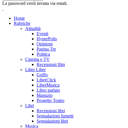
La password verrà inviata via email.
Home
Rubriche
Attualità
Eventi
HyperPolis
Opinioni
Pagina Tre
Politica
Cinema e TV
Recensioni film
Liber Liber
Griffo
LiberClick
LiberMusica
Libro parlato
Manuzio
Progetto Teatro
Libri
Recensioni libri
Segnalazioni fumetti
Segnalazioni libri
Musica