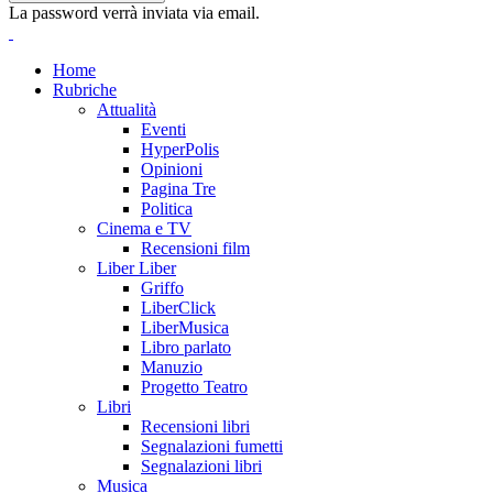
La password verrà inviata via email.
Home
Rubriche
Attualità
Eventi
HyperPolis
Opinioni
Pagina Tre
Politica
Cinema e TV
Recensioni film
Liber Liber
Griffo
LiberClick
LiberMusica
Libro parlato
Manuzio
Progetto Teatro
Libri
Recensioni libri
Segnalazioni fumetti
Segnalazioni libri
Musica