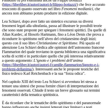
Palladino fu poi esaminata anche da Filippo Bottazzi
(
https://liberliber.it/autori/autori-b/filippo-bottazzi/
) che fece accurato
resoconto di quanto osservato nel libro
Fenomeni medianici
, che
ancora non abbiamo potuto produrre in edizione digitale.
Lea Schiavi, dopo aver fatto un sintetico excursus su diversi
fenomeni legati alla ultrafania, passa ad illustrare le possibili teorie
che sono state proposte per spiegare i fenomeni spiritici. Da quelle di
Allan Kardec, al filosofo Hartmann, fino a Léon Denis che prova a
ricondurre lo spiritismo nell’alveo del cristianesimo degli inizi;
questo con il suo libro
Christianisme et Spiritisme.
Più spazio ed
attenzione Lea Schiavi dedica alle opinioni dell’astronomo francese
Flammarion del quale troviamo in questa biblioteca una significativa
scelta di scritti e in particolare quello che più interessa relativamente
a questo argomento:
L’ignoto e i problemi dell’anima
(
https://liberliber.it/autori/autori-f/camille-flammarion/lignoto-e-i-
problemi-dellanima/
). Interessanti anche le proposte teoriche del
fisico tedesco Karl Reichenbach e la sua “forza odica”.
Nel capitolo XIII del testo Lea Schiavi si avventura lei stessa a
tentare una sintesi che possa fornire chiavi di interpretazione dei
fenomeni osservati. Chiude il testo un breve glossario sui termini
caratteristici della tematica spiritistica.
È da ricordare che le tematiche dello spiritismo e del paranormale
hanno influenzato anche insigni letterati (per limitarci a testi