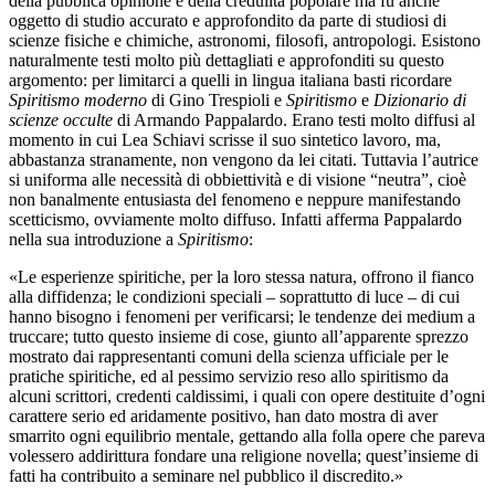
della pubblica opinione e della credulità popolare ma fu anche
oggetto di studio accurato e approfondito da parte di studiosi di
scienze fisiche e chimiche, astronomi, filosofi, antropologi. Esistono
naturalmente testi molto più dettagliati e approfonditi su questo
argomento: per limitarci a quelli in lingua italiana basti ricordare
Spiritismo moderno
di Gino Trespioli e
Spiritismo
e
Dizionario di
scienze occulte
di Armando Pappalardo. Erano testi molto diffusi al
momento in cui Lea Schiavi scrisse il suo sintetico lavoro, ma,
abbastanza stranamente, non vengono da lei citati. Tuttavia l’autrice
si uniforma alle necessità di obbiettività e di visione “neutra”, cioè
non banalmente entusiasta del fenomeno e neppure manifestando
scetticismo, ovviamente molto diffuso. Infatti afferma Pappalardo
nella sua introduzione a
Spiritismo
:
«Le esperienze spiritiche, per la loro stessa natura, offrono il fianco
alla diffidenza; le condizioni speciali – soprattutto di luce – di cui
hanno bisogno i fenomeni per verificarsi; le tendenze dei medium a
truccare; tutto questo insieme di cose, giunto all’apparente sprezzo
mostrato dai rappresentanti comuni della scienza ufficiale per le
pratiche spiritiche, ed al pessimo servizio reso allo spiritismo da
alcuni scrittori, credenti caldissimi, i quali con opere destituite d’ogni
carattere serio ed aridamente positivo, han dato mostra di aver
smarrito ogni equilibrio mentale, gettando alla folla opere che pareva
volessero addirittura fondare una religione novella; quest’insieme di
fatti ha contribuito a seminare nel pubblico il discredito.»