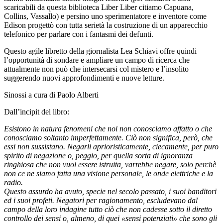
scaricabili da questa biblioteca Liber Liber citiamo Capuana,
Collins, Vassallo) e persino uno sperimentatore e inventore come
Edison progettò con tutta serietà la costruzione di un apparecchio
telefonico per parlare con i fantasmi dei defunti.
Questo agile libretto della giornalista Lea Schiavi offre quindi
l’opportunità di sondare e ampliare un campo di ricerca che
attualmente non può che intersecarsi col mistero e l’insolito
suggerendo nuovi approfondimenti e nuove letture.
Sinossi a cura di Paolo Alberti
Dall’incipit del libro:
Esistono in natura fenomeni che noi non conosciamo affatto o che
conosciamo soltanto imperfettamente. Ciò non significa, però, che
essi non sussistano. Negarli aprioristicamente, ciecamente, per puro
spirito di negazione o, peggio, per quella sorta di ignoranza
ringhiosa che non vuol essere istruita, varrebbe negare, solo perchè
non ce ne siamo fatta una visione personale, le onde elettriche e la
radio.
Questo assurdo ha avuto, specie nel secolo passato, i suoi banditori
ed i suoi profeti. Negatori per ragionamento, escludevano dal
campo della loro indagine tutto ciò che non cadesse sotto il diretto
controllo dei sensi o, almeno, di quei «sensi potenziati» che sono gli