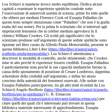
Lea Schiavi si mantiene invece molto equilibrata. Dedica alcuni
capitoli a esaminare le esperienze spiritiche condotte sotto
l’osservazione di autorevoli uomini di scienza, prime fra tutte quelle
che ebbero per medium Florence Cook ed Eusapia Palladino (in
questo testo sempre menzionata come “Paladino” che non è la grafia
esatta del suo nome). Per la prima lo scienziato che si interessò agli
stupefacenti fenomeni che la celebre medium agevolava fu il
chimico William Crookes. Gli scritti più significativi che lo
scienziato produsse sull’argomento di queste sedute spiritiche sono
riportate nel libro curato da Alfredo Pioda
Memorabilia
, presente in
questa biblioteca Liber Liber (
https://liberliber.it/autori/autori-
p/alfredo-pioda/memorabilia/
). Lea Schiavi è attentissima a
descrivere le modalità di controllo, anche strumentale, che Crookes
mise in atto perché le esperienze fossero credibili. Eusapia Palladino
è particolarmente nota perché le sue capacità medianiche furono la
causa dello spostamento di posizione di Cesare Lombroso, dapprima
schernitore della credulità sull’argomento, e infine lui stesso
convinto della autenticità dei fenomeni osservati. Alle sedute con
Eusapia Palladino parteciparono, tra gli altri (tutti ricordati da Lea
Schiavi) Angelo Brofferio (
https://liberliber.it/autori/autori-b/angelo-
brofferio/per-lo-spiritismo/
) G. B. Ermacora
(
https://liberliber.it/autori/autori-e/giovanni-battista-ermacora/
) per
citare quelli dei quali chi è interessato può trovare in questa
biblioteca materiale interessante di approfondimento. Eusapia