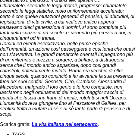
poeta latino il pensoso: mortalis ævi spatium….
Chiamatelo, secondo le leggi morali, progresso; chiamatelo,
secondo le leggi statiche, moto uniformemente accelerato;
certo è che quelle mutazioni generali di pensieri, di abitudini, di
legislazioni, di vita civile, a cui nell’evo antico appena
bastavano dieci generazioni d’uomini, si sono compiute più
tardi nello spazio di un secolo, e, venendo più presso a noi, in
cinquant’anni od in trenta.
Uomini ed eventi esercitavano, nelle prime epoche
dell’umanità, un’azione così passeggiera e così lenta che quasi
non s’avvertiva. Le grandi monarchie orientali impiegarono più
di un millennio e mezzo a sorgere, a brillare, a distruggersi,
senza che il mondo antico apparisse, dopo così grandi
catastrofi, notevolmente mutato. Roma era vecchia di oltre
cinque secoli, quando cominciò a far avvertire la sua presenza
fuori de’ suoi confini. Sesostri, Ciro, Cambise, Alessandro il
Macedone, malgrado il loro genio e le loro conquiste, non
lasciarono negli ordinamenti del mondo maggior traccia di
quella che lascia una frana di monte, rotolatasi nell’Oceano.
L’umanità doveva giungere fino al Pescatore di Galilea, per
sentirsi tratta a mutare in sè e di sè tanta parte di pensieri e di
scopi.
Scarica gratis:
La vita italiana nel settecento
.
TAGS