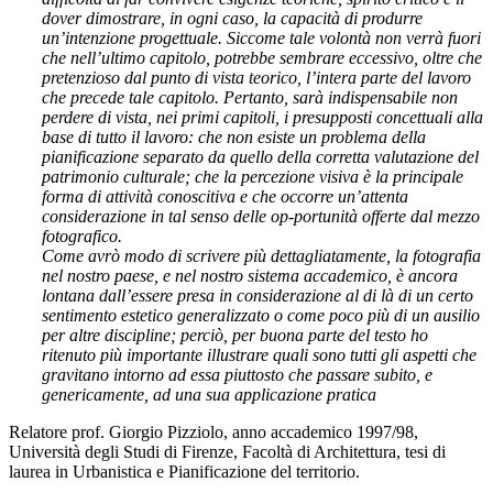
dover dimostrare, in ogni caso, la capacità di produrre
un’intenzione progettuale. Siccome tale volontà non verrà fuori
che nell’ultimo capitolo, potrebbe sembrare eccessivo, oltre che
pretenzioso dal punto di vista teorico, l’intera parte del lavoro
che precede tale capitolo. Pertanto, sarà indispensabile non
perdere di vista, nei primi capitoli, i presupposti concettuali alla
base di tutto il lavoro: che non esiste un problema della
pianificazione separato da quello della corretta valutazione del
patrimonio culturale; che la percezione visiva è la principale
forma di attività conoscitiva e che occorre un’attenta
considerazione in tal senso delle op-portunità offerte dal mezzo
fotografico.
Come avrò modo di scrivere più dettagliatamente, la fotografia
nel nostro paese, e nel nostro sistema accademico, è ancora
lontana dall’essere presa in considerazione al di là di un certo
sentimento estetico generalizzato o come poco più di un ausilio
per altre discipline; perciò, per buona parte del testo ho
ritenuto più importante illustrare quali sono tutti gli aspetti che
gravitano intorno ad essa piuttosto che passare subito, e
genericamente, ad una sua applicazione pratica
Relatore prof. Giorgio Pizziolo, anno accademico 1997/98,
Università degli Studi di Firenze, Facoltà di Architettura, tesi di
laurea in Urbanistica e Pianificazione del territorio.