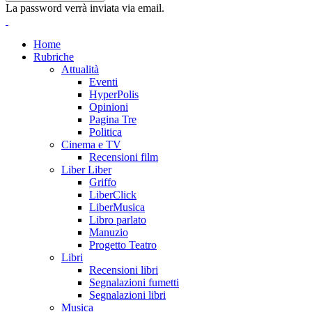
La password verrà inviata via email.
Home
Rubriche
Attualità
Eventi
HyperPolis
Opinioni
Pagina Tre
Politica
Cinema e TV
Recensioni film
Liber Liber
Griffo
LiberClick
LiberMusica
Libro parlato
Manuzio
Progetto Teatro
Libri
Recensioni libri
Segnalazioni fumetti
Segnalazioni libri
Musica