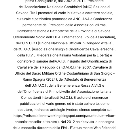
prima Consigliere e, dal 2003 al 2011, Presidente
dell’Associazione Nazionale Carabinieri (ANC) Sezione di
Savona. Tra i promotori di varie iniziative a carattere sociale,
culturale e patriottico promosse da ANC, ANA e Conferenza
permanente dei Presidenti delle Associazioni d’Arma,
Combattentistiche e Patriottiche della Provincia di Savona .
Ulteriormente Socio dell’ I.P.A. (International Police Association),
dell’U.N.U.C.I (Unione Nazionale Ufficiali in Congedo d’Italia),
dell’A.I.O.C. (Associazione Insigniti Onorificenze Cavalleresche),
della F.I.V.L. (Federazione Italiana Volontari per la Libertà) e
donatore di sangue dell’A.V.I.S. Insignito dell’Onorificenza di
Cavaliere della Repubblica (O.M.R.I.) nel 2007, Cavaliere di
Ufficio del Sacro Militare Ordine Costantiniano di San Giorgio -
Ramo Spagna (2024), dell’Attestato di Beneremenza
dell’U.N.U.C.I , della Benemerenza Rossa A.V.I.S e
dell’Onorificenza di Primo Livello dell'Associazione Italiana
Combattenti Interalleati (A.I.C.I.). E’ autore di numerose
pubblicazioni di vario genere ed è stato coinvolto, come
coautore, in diverse antologie (vedere elenco completo su:
https://retisocialienetworking.blogspot.com/p/curriculum-vitae-
antonio-rossello-citta.html). Nel 2012 ha ricevuto la consegna
della medaglia d’argento della FIVL. E’ attualmente Web Editor dei