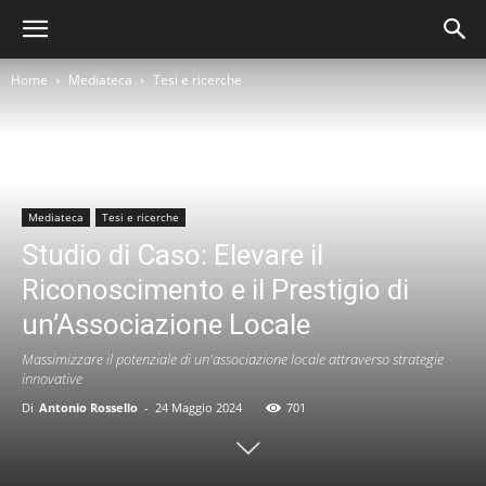
Home
Mediateca
Tesi e ricerche
Mediateca
Tesi e ricerche
Studio di Caso: Elevare il
Riconoscimento e il Prestigio di
un’Associazione Locale
Massimizzare il potenziale di un'associazione locale attraverso strategie
innovative
Di
Antonio Rossello
-
24 Maggio 2024
701