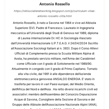
Antonio Rossello
https://retisocialienetworking.blogspot.com/p/curriculum-vitae-
antonio-rossello-citta.html
Antonio Rossello, è nato a Savona nel 1964 e vive ad Albisola
Superiore (SV). Padre di Francesco. Laureato in Ingegneria
meccanica all'Università degli Studi di Genova nel 1989, diploma
di Laurea internazionale Dr. HC in Sociologia rilasciato
dall’Università Internazionale U.P.T.E.A.G. il 24/04/2024 (Iscritto
all'Associazione Sociologi Italiani al n. 383). Dopo il Corso Allievi
Ufficiali di Complemento presso la Scuola Militare Alpina di
Aosta, ha prestato servizio militare, nell'Arma dei Carabinieri
come Ufficiale con il grado di Sottotenente nel 1989/90.
Attualmente in congedo con il grado di Primo Capitano. Tornato
alla vita civile, dal 1991 è alle dipendenze dell’azienda
elettromeccanica genovese ANSALDO ENERGIA. E’ stato in
trasferta per lavoro in vari Paesi europei, del Medio Oriente,
dell’Africa del Nord e dell’Asia . Ha retto diversi incarichi civili ed
associativi: membro dell’Assemblea del Corsorzio Depurazione
Acque di Savona, Consigliere della Sezione di Savona e del
Gruppo delle Albisole dell’Associazione Nazionale Alpini (ANA),