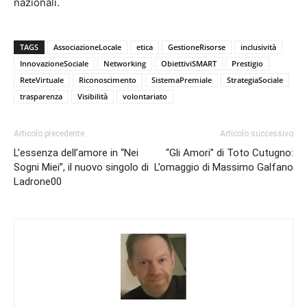
nazionali.
TAGS
AssociazioneLocale
etica
GestioneRisorse
inclusività
InnovazioneSociale
Networking
ObiettiviSMART
Prestigio
ReteVirtuale
Riconoscimento
SistemaPremiale
StrategiaSociale
trasparenza
Visibilità
volontariato
Articolo precedente
Articolo successivo
L’essenza dell’amore in “Nei
“Gli Amori” di Toto Cutugno:
Sogni Miei”, il nuovo singolo di
L’omaggio di Massimo Galfano
Ladrone00