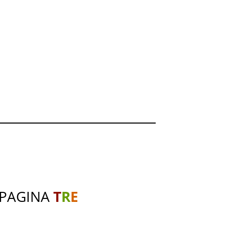
 PAGINA
T
R
E