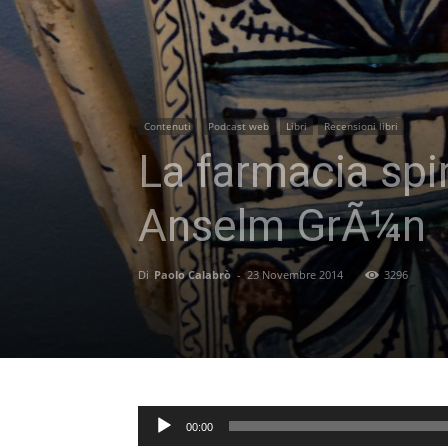
Contenuti
Podcast web
Libri
Recensioni libri
La farmacia spi
Anselm GrÃ¼n
Di
Paolo Calabrò
-
23 Novembre 2014
3296
Audio
00:00
Player