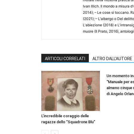
Ivan Illich. Il mondo a misura d
2014); – Le cose si toccano. Ra
(2021); – L'albergo o Del delitt
L'abiezione (2018) e L'intransige
muore (Il Prato, 2016), antologi
ARTICOLI CORRELATI
ALTRO DALL'AUTORE
Un momento in
“Manuale per es
almeno cinque m
di Angelo Orla
L’incredibile coraggio delle
ragazze dello “Squadrone Blu”