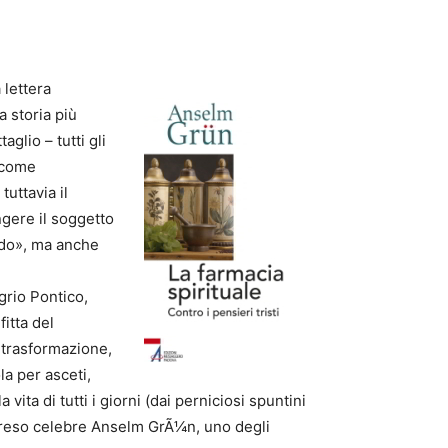
tasti
freccia
su/giù
 lettera
per
a storia più
aumentare
lio – tutti gli
o
e come
diminuire
uttavia il
il
ngere il soggetto
volume.
ido», ma anche
grio Pontico,
itta del
 trasformazione,
a per asceti,
vita di tutti i giorni (dai perniciosi spuntini
ha reso celebre Anselm GrÃ¼n, uno degli