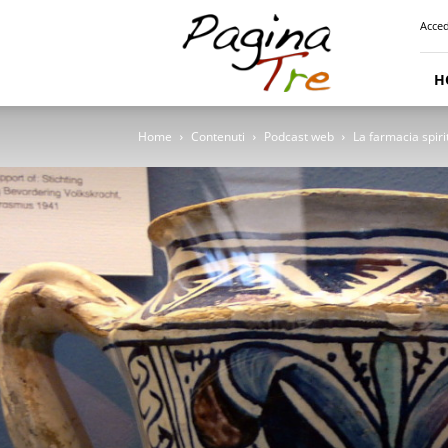
Pagina
Acced
Tre
H
Home
Contenuti
Podcast web
La farmacia spi