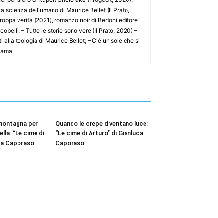
la scienza dell'umano di Maurice Bellet (Il Prato,
Troppa verità (2021), romanzo noir di Bertoni editore
obelli; – Tutte le storie sono vere (Il Prato, 2020) –
ti alla teologia di Maurice Bellet; – C'è un sole che si
 Lama.
 montagna per
Quando le crepe diventano luce:
lla: “Le cime di
“Le cime di Arturo” di Gianluca
uca Caporaso
Caporaso