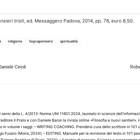
sieri tristi
, ed. Messaggero Padova, 2014, pp. 76, euro 8,50.
a
religione
Soprapensiero
spiritualità
niele Cirioli
Robe
 sensi della L. 4/2013-Norma UNI 11601:2024, laureato in scienze dell'informazion
ell'editore Il Prato e con Daniele Baron la rivista online «Filosofia e nuovi sentieri»
 in volume i saggi: – WRITING COACHING. Prendersi cura dello scrittore in 101 co
go Fusaro (Moira, 2024); – EDITING. Manuale per la revisione del testo in 101 passi
di Raimon Panikkar (Il Prato, 2023); – Il rischio di pensare. Scienza e paranormale