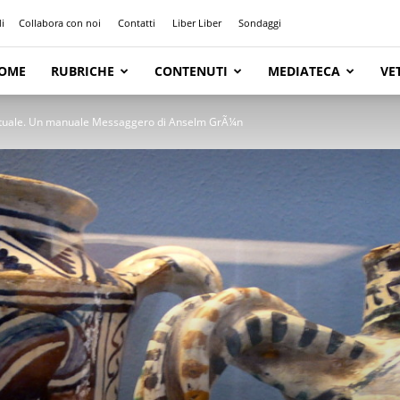
i
Collabora con noi
Contatti
Liber Liber
Sondaggi
OME
RUBRICHE
CONTENUTI
MEDIATECA
VE
rituale. Un manuale Messaggero di Anselm GrÃ¼n