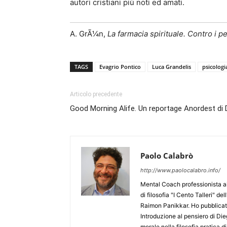
autori cristiani più noti ed amati.
A. GrÃ¼n,
La farmacia spirituale. Contro i pen
TAGS
Evagrio Pontico
Luca Grandelis
psicologi
Articolo precedente
Good Morning Alife. Un reportage Anordest di Da
Paolo Calabrò
http://www.paolocalabro.info/
Mental Coach professionista ai
di filosofia "I Cento Talleri" d
Raimon Panikkar. Ho pubblicato
Introduzione al pensiero di Die
morale nella filosofia pratica 