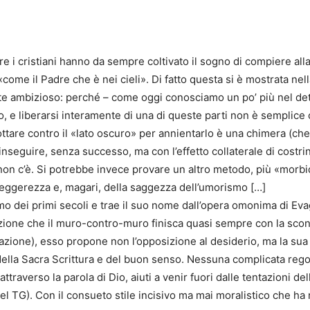
 i cristiani hanno da sempre coltivato il sogno di compiere alla
come il Padre che è nei cieli». Di fatto questa si è mostrata nell
e ambizioso: perché – come oggi conosciamo un po’ più nel dettag
o, e liberarsi interamente di una di queste parti non è semplic
are contro il «lato oscuro» per annientarlo è una chimera (che t
nseguire, senza successo, ma con l’effetto collaterale di costri
non c’è. Si potrebbe invece provare un altro metodo, più «morb
 leggerezza e, magari, della saggezza dell’umorismo […]
imo dei primi secoli e trae il suo nome dall’opera omonima di Eva
nzione che il muro-contro-muro finisca quasi sempre con la sconf
zazione), esso propone non l’opposizione al desiderio, ma la sua
ella Sacra Scrittura e del buon senso. Nessuna complicata regol
averso la parola di Dio, aiuti a venir fuori dalle tentazioni della 
 del TG). Con il consueto stile incisivo ma mai moralistico che 