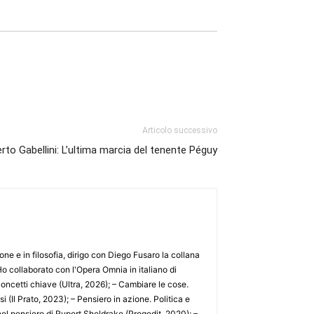
Articolo successivo
rto Gabellini: L’ultima marcia del tenente Péguy
e e in filosofia, dirigo con Diego Fusaro la collana
. Ho collaborato con l'Opera Omnia in italiano di
ncetti chiave (Ultra, 2026); – Cambiare le cose.
 (Il Prato, 2023); – Pensiero in azione. Politica e
 nel pensiero di Rupert Sheldrake (Progedit, 2020); –