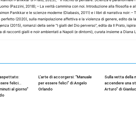
'uomo (Pazzini, 2018); – La verità cammina con noi. Introduzione alla filosofia e al
imon Panikkar e le scienze moderne (Diabasis, 2011) e i libri di narrativa noir: – 
o perfetto (2020), sulla manipolazione affettiva e la violenza di genere, edito da Iac
nza (2015), romanzi della serie "I gialli del Dio perverso", edita da Il Prato, ispira
a di racconti gialli e noir ambientati a Napoli (e dintorni), curata insieme a Diana
aspettato:
L’arte di accorgersi: “Manuale
Sulla vetta della
sere felici…
per essere felici” di Angelo
accendere una ste
inuti al giorno”
Orlando
Arturo” di Gianl
ndo