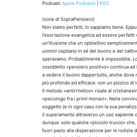
Podcast:
Apple Podcasts
|
RSS
(voce di SopraPensiero)
Non siamo perfetti, lo sappiamo bene. Eppure
l’esortazione evangelica ad essere perfetti «
un’illusione che un opbiettivo semplicement
uomini ospitano in sé del buono e del cattiv
speravamo. Probabilmente è impossibile. Lott
cosiddetto «pensiero positivo» continua ad i
a vedere il buono dappertutto, anche dove 
più profondo ed efficace: con un pizzico di
Il metodo «antirrhetico» risale al cristianes
«psicologo fra i primi monaci». Nella convi
soggetto (e in ogni caso con la sua penaliz
il superamento attraverso un uso sapiente d
dunque: solo qualche «piccolo trucco» che, attr
fuori pasto alla disperazione per le notizie