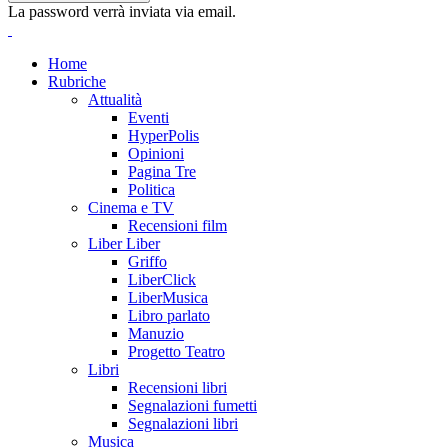
La password verrà inviata via email.
Home
Rubriche
Attualità
Eventi
HyperPolis
Opinioni
Pagina Tre
Politica
Cinema e TV
Recensioni film
Liber Liber
Griffo
LiberClick
LiberMusica
Libro parlato
Manuzio
Progetto Teatro
Libri
Recensioni libri
Segnalazioni fumetti
Segnalazioni libri
Musica