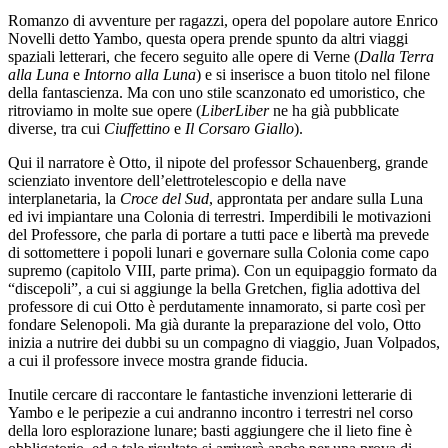
Romanzo di avventure per ragazzi, opera del popolare autore Enrico
Novelli detto Yambo, questa opera prende spunto da altri viaggi
spaziali letterari, che fecero seguito alle opere di Verne (
Dalla Terra
alla Luna
e
Intorno alla Luna
) e si inserisce a buon titolo nel filone
della fantascienza. Ma con uno stile scanzonato ed umoristico, che
ritroviamo in molte sue opere (
LiberLiber
ne ha già pubblicate
diverse, tra cui
Ciuffettino
e
Il Corsaro Giallo
).
Qui il narratore è Otto, il nipote del professor Schauenberg, grande
scienziato inventore dell’elettrotelescopio e della nave
interplanetaria, la
Croce del Sud
, approntata per andare sulla Luna
ed ivi impiantare una Colonia di terrestri. Imperdibili le motivazioni
del Professore, che parla di portare a tutti pace e libertà ma prevede
di sottomettere i popoli lunari e governare sulla Colonia come capo
supremo (capitolo VIII, parte prima). Con un equipaggio formato da
“discepoli”, a cui si aggiunge la bella Gretchen, figlia adottiva del
professore di cui Otto è perdutamente innamorato, si parte così per
fondare Selenopoli. Ma già durante la preparazione del volo, Otto
inizia a nutrire dei dubbi su un compagno di viaggio, Juan Volpados,
a cui il professore invece mostra grande fiducia.
Inutile cercare di raccontare le fantastiche invenzioni letterarie di
Yambo e le peripezie a cui andranno incontro i terrestri nel corso
della loro esplorazione lunare; basti aggiungere che il lieto fine è