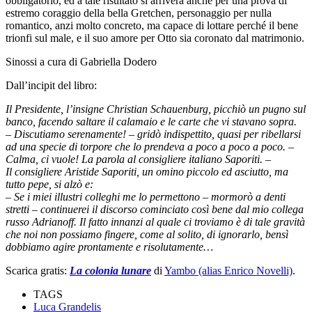
obbligatorio, ed a tale risultato si arriverà anche per una prova di
estremo coraggio della bella Gretchen, personaggio per nulla
romantico, anzi molto concreto, ma capace di lottare perché il bene
trionfi sul male, e il suo amore per Otto sia coronato dal matrimonio.
Sinossi a cura di Gabriella Dodero
Dall’incipit del libro:
Il Presidente, l’insigne Christian Schauenburg, picchiò un pugno sul
banco, facendo saltare il calamaio e le carte che vi stavano sopra.
‒ Discutiamo serenamente! ‒ gridò indispettito, quasi per ribellarsi
ad una specie di torpore che lo prendeva a poco a poco a poco. ‒
Calma, ci vuole! La parola al consigliere italiano Saporiti. ‒
Il consigliere Aristide Saporiti, un omino piccolo ed asciutto, ma
tutto pepe, si alzò e:
‒ Se i miei illustri colleghi me lo permettono ‒ mormorò a denti
stretti ‒ continuerei il discorso cominciato così bene dal mio collega
russo Adrianoff. Il fatto innanzi al quale ci troviamo è di tale gravità
che noi non possiamo fingere, come al solito, di ignorarlo, bensì
dobbiamo agire prontamente e risolutamente…
Scarica gratis:
La colonia lunare
di
Yambo (alias Enrico Novelli)
.
TAGS
Luca Grandelis