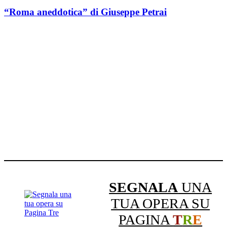
“Roma aneddotica” di Giuseppe Petrai
SEGNALA
UNA
TUA OPERA SU
PAGINA
T
R
E