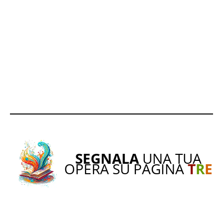
SEGNALA
UNA TUA
OPERA SU PAGINA
T
R
E