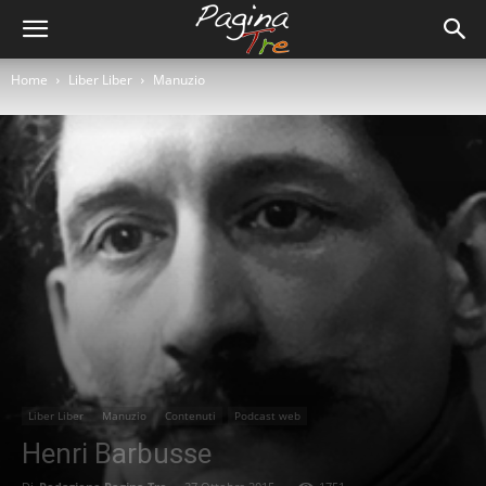
Home
Liber Liber
Manuzio
Liber Liber
Manuzio
Contenuti
Podcast web
Henri Barbusse