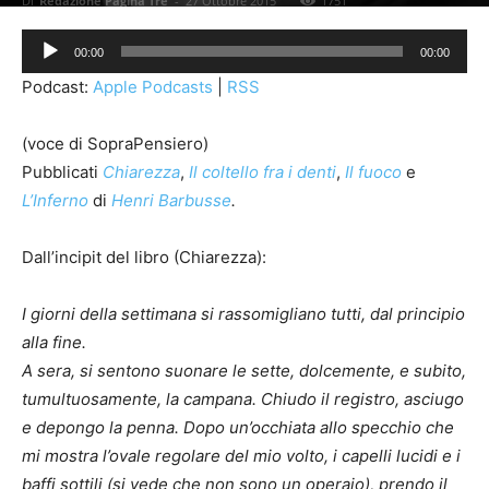
Di
Redazione Pagina Tre
-
27 Ottobre 2015
1751
Audio
00:00
00:00
Player
Podcast:
Apple Podcasts
|
RSS
(voce di SopraPensiero)
Pubblicati
Chiarezza
,
Il coltello fra i denti
,
Il fuoco
e
L’Inferno
di
Henri Barbusse
.
Dall’incipit del libro (Chiarezza):
I giorni della settimana si rassomigliano tutti, dal principio
alla fine.
A sera, si sentono suonare le sette, dolcemente, e subito,
tumultuosamente, la campana. Chiudo il registro, asciugo
e depongo la penna. Dopo un’occhiata allo specchio che
mi mostra l’ovale regolare del mio volto, i capelli lucidi e i
baffi sottili (si vede che non sono un operaio), prendo il