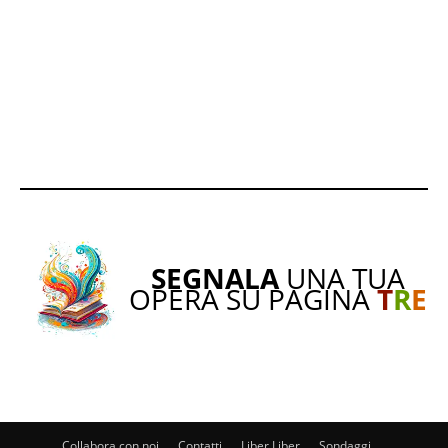
SEGNALA
UNA TUA
OPERA SU PAGINA
T
R
E
Collabora con noi
Contatti
Liber Liber
Sondaggi