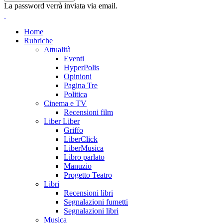
La password verrà inviata via email.
Home
Rubriche
Attualità
Eventi
HyperPolis
Opinioni
Pagina Tre
Politica
Cinema e TV
Recensioni film
Liber Liber
Griffo
LiberClick
LiberMusica
Libro parlato
Manuzio
Progetto Teatro
Libri
Recensioni libri
Segnalazioni fumetti
Segnalazioni libri
Musica