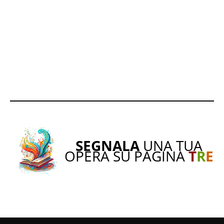
SEGNALA
UNA TUA
OPERA SU PAGINA
T
R
E