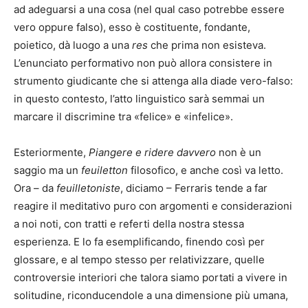
ad adeguarsi a una cosa (nel qual caso potrebbe essere
vero oppure falso), esso è costituente, fondante,
poietico, dà luogo a una
res
che prima non esisteva.
L’enunciato performativo non può allora consistere in
strumento giudicante che si attenga alla diade vero-falso:
in questo contesto, l’atto linguistico sarà semmai un
marcare il discrimine tra «felice» e «infelice».
Esteriormente,
Piangere e ridere davvero
non è un
saggio ma un
feuiletton
filosofico, e anche così va letto.
Ora – da
feuilletoniste
, diciamo – Ferraris tende a far
reagire il meditativo puro con argomenti e considerazioni
a noi noti, con tratti e referti della nostra stessa
esperienza. E lo fa esemplificando, finendo così per
glossare, e al tempo stesso per relativizzare, quelle
controversie interiori che talora siamo portati a vivere in
solitudine, riconducendole a una dimensione più umana,