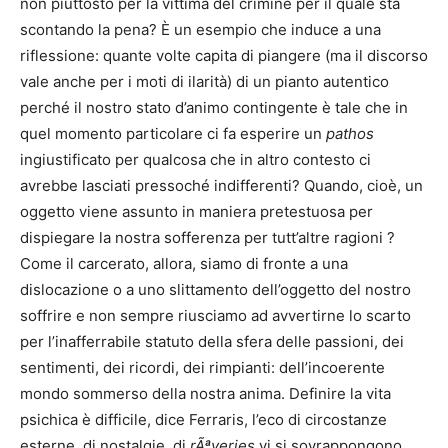
non piuttosto per la vittima del crimine per il quale sta
scontando la pena? È un esempio che induce a una
riflessione: quante volte capita di piangere (ma il discorso
vale anche per i moti di ilarità) di un pianto autentico
perché il nostro stato d’animo contingente è tale che in
quel momento particolare ci fa esperire un
pathos
ingiustificato per qualcosa che in altro contesto ci
avrebbe lasciati pressoché indifferenti? Quando, cioè, un
oggetto viene assunto in maniera pretestuosa per
dispiegare la nostra sofferenza per tutt’altre ragioni ?
Come il carcerato, allora, siamo di fronte a una
dislocazione o a uno slittamento dell’oggetto del nostro
soffrire e non sempre riusciamo ad avvertirne lo scarto
per l’inafferrabile statuto della sfera delle passioni, dei
sentimenti, dei ricordi, dei rimpianti: dell’incoerente
mondo sommerso della nostra anima. Definire la vita
psichica è difficile, dice Ferraris, l’eco di circostanze
esterne, di nostalgie, di
rÃªveries
vi si sovrappongono