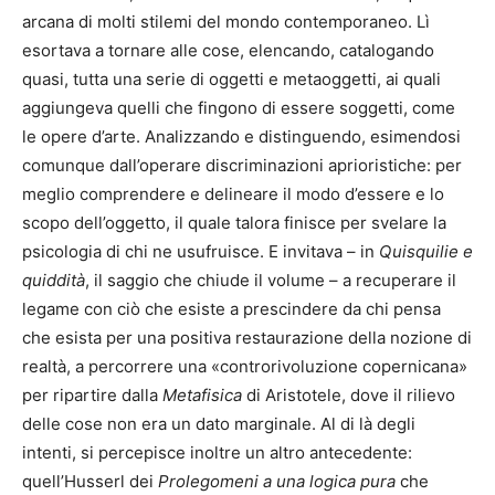
arcana di molti stilemi del mondo contemporaneo. Lì
esortava a tornare alle cose, elencando, catalogando
quasi, tutta una serie di oggetti e metaoggetti, ai quali
aggiungeva quelli che fingono di essere soggetti, come
le opere d’arte. Analizzando e distinguendo, esimendosi
comunque dall’operare discriminazioni aprioristiche: per
meglio comprendere e delineare il modo d’essere e lo
scopo dell’oggetto, il quale talora finisce per svelare la
psicologia di chi ne usufruisce. E invitava – in
Quisquilie e
quiddità
, il saggio che chiude il volume – a recuperare il
legame con ciò che esiste a prescindere da chi pensa
che esista per una positiva restaurazione della nozione di
realtà, a percorrere una «controrivoluzione copernicana»
per ripartire dalla
Metafisica
di Aristotele, dove il rilievo
delle cose non era un dato marginale. Al di là degli
intenti, si percepisce inoltre un altro antecedente:
quell’Husserl dei
Prolegomeni a una logica pura
che