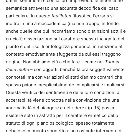
umani sentimenti e con la loro imprevedibile estensione
semantica attraverso una accurata decodifica del caso
particolare. In questo
feuilleton
filosofico Ferraris si
inoltra in una antiaccademica (ma non troppo, in fondo
anche quelle che qui incontriamo sono distinzioni sottili e
cruciali) dissertazione sul carattere spesso incognito del
pianto e del riso, li ontologizza ponendoli in relazione al
contesto emotivamente sfuggente da cui essi traggono
origine. Non abbiamo più a che fare – come nel
Tunnel
delle multe
– con oggetti, benché talora soggettivamente
connotati, ma con variazioni di stati d’animo contrari che
spesso paiono inesplicabilmente complicarsi e implicarsi.
Questa verifica dei sentimenti e delle loro condizioni di
accertabilità viene condotta nella convinzione che una
«normatività del piangere e del ridere» (p. 15) possa
esistere solo in astratto per il carattere ermetico dello
statuto di ogni piano psicologico, spesso totalmente
nebuloso in quanto soggetto a un costante intervento di