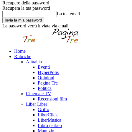
Recupero della password
Recupera la tua password
La tua email
La password verrà inviata via email.
Home
Rubriche
Attualità
Eventi
HyperPolis
Opinioni
Pagina Tre
Politica
Cinema e TV
Recensioni film
Liber Liber
Griffo
LiberClick
LiberMusica
Libro parlato
Manuzio