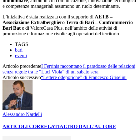
immobiliare
, ambiti in cui comunicazione, innovazione tecnologica
e competenze manageriali assumono un ruolo determinante.
L’iniziativa è stata realizzata con il supporto di
AETB –
Associazione Extralberghiero Terra di Bari – Confcommercio
Bari Bat
e di ValoreCasa Plus, nell’ambito delle attività di
promozione e formazione rivolte agli operatori del territorio.
TAGS
bari
eventi
Articolo precedente
I Ferrinis raccontano il paradosso delle relazioni
senza regole tra le “Luci Viola” di un sabato sera
Articolo successivo
“Lettere odeporiche” di Francesco Griselini
Alessandro Nardelli
ARTICOLI CORRELATI
ALTRO DALL'AUTORE