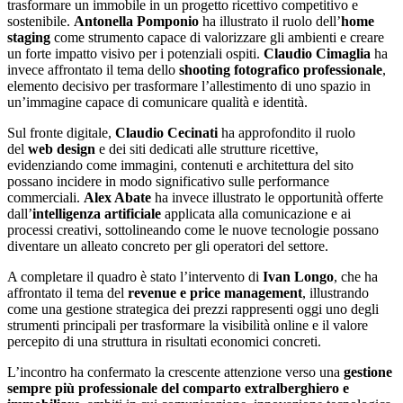
trasformare un immobile in un progetto ricettivo competitivo e
sostenibile.
Antonella Pomponio
ha illustrato il ruolo dell’
home
staging
come strumento capace di valorizzare gli ambienti e creare
un forte impatto visivo per i potenziali ospiti.
Claudio Cimaglia
ha
invece affrontato il tema dello
shooting fotografico professionale
,
elemento decisivo per trasformare l’allestimento di uno spazio in
un’immagine capace di comunicare qualità e identità.
Sul fronte digitale,
Claudio Cecinati
ha approfondito il ruolo
del
web design
e dei siti dedicati alle strutture ricettive,
evidenziando come immagini, contenuti e architettura del sito
possano incidere in modo significativo sulle performance
commerciali.
Alex Abate
ha invece illustrato le opportunità offerte
dall’
intelligenza artificiale
applicata alla comunicazione e ai
processi creativi, sottolineando come le nuove tecnologie possano
diventare un alleato concreto per gli operatori del settore.
A completare il quadro è stato l’intervento di
Ivan Longo
, che ha
affrontato il tema del
revenue e price management
, illustrando
come una gestione strategica dei prezzi rappresenti oggi uno degli
strumenti principali per trasformare la visibilità online e il valore
percepito di una struttura in risultati economici concreti.
L’incontro ha confermato la crescente attenzione verso una
gestione
sempre più professionale del comparto extralberghiero e