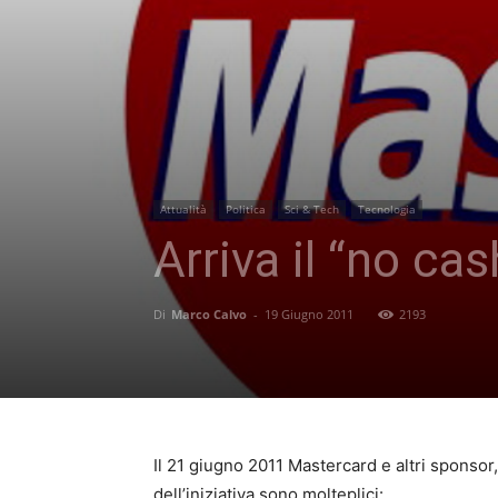
Attualità
Politica
Sci & Tech
Tecnologia
Arriva il “no ca
Di
Marco Calvo
-
19 Giugno 2011
2193
Il 21 giugno 2011 Mastercard e altri sponsor
dell’iniziativa sono molteplici: