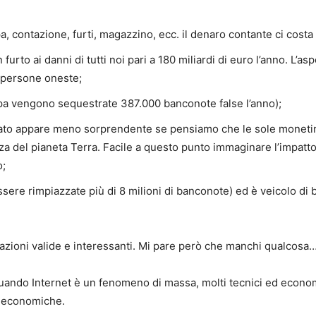
 contazione, furti, magazzino, ecc. il denaro contante ci costa 1
 furto ai danni di tutti noi pari a 180 miliardi di euro l’anno. L’a
e persone oneste;
uropa vengono sequestrate 387.000 banconote false l’anno);
dato appare meno sorprendente se pensiamo che le sole monetine
nza del pianeta Terra. Facile a questo punto immaginare l’impatto
o;
ere rimpiazzate più di 8 milioni di banconote) ed è veicolo di batt
azioni valide e interessanti. Mi pare però che manchi qualcosa
uando Internet è un fenomeno di massa, molti tecnici ed economi
i economiche.