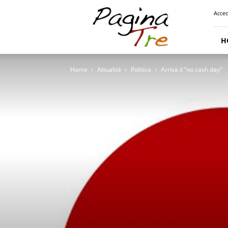
Pagina
Acced
Tre
H
Home
Attualità
Politica
Arriva il “no cash day”