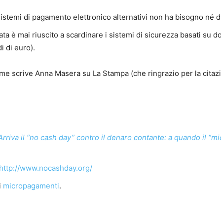
 sistemi di pagamento elettronico alternativi non ha bisogno né di
ta è mai riuscito a scardinare i sistemi di sicurezza basati su 
i di euro).
e scrive Anna Masera su La Stampa (che ringrazio per la citazio
Arriva il “no cash day” contro il denaro contante: a quando il “m
http://www.nocashday.org/
i
micropagamenti
.