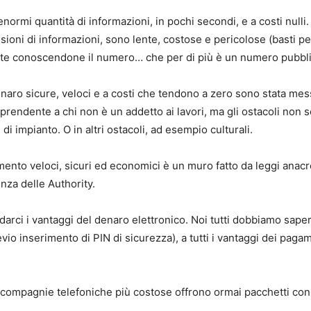
ormi quantità di informazioni, in pochi secondi, e a costi nulli.
oni di informazioni, sono lente, costose e pericolose (basti p
nte conoscendone il numero… che per di più è un numero pubbli
naro sicure, veloci e a costi che tendono a zero sono stata me
endente a chi non è un addetto ai lavori, ma gli ostacoli non so
i impianto. O in altri ostacoli, ad esempio culturali.
amento veloci, sicuri ed economici è un muro fatto da leggi anacr
nza delle Authority.
arci i vantaggi del denaro elettronico. Noi tutti dobbiamo sape
 inserimento di PIN di sicurezza), a tutti i vantaggi dei pagamen
e compagnie telefoniche più costose offrono ormai pacchetti con