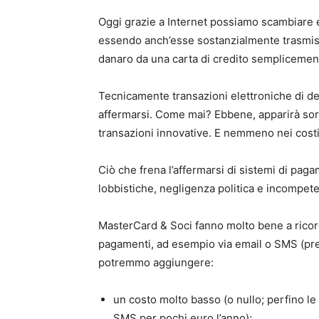
Oggi grazie a Internet possiamo scambiare en
essendo anch’esse sostanzialmente trasmissi
danaro da una carta di credito sempliceme
Tecnicamente transazioni elettroniche di de
affermarsi. Come mai? Ebbene, apparirà sorpr
transazioni innovative. E nemmeno nei costi d
Ciò che frena l’affermarsi di sistemi di pag
lobbistiche, negligenza politica e incompete
MasterCard & Soci fanno molto bene a ricord
pagamenti, ad esempio via email o SMS (previo
potremmo aggiungere:
un costo molto basso (o nullo; perfino l
SMS per pochi euro l’anno);