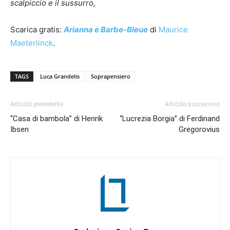
scalpiccio e il sussurro,
Scarica gratis:
Arianna e Barbe-Bleue
di
Maurice
Maeterlinck
.
TAGS
Luca Grandelis
Soprapensiero
Articolo precedente
Articolo successivo
“Casa di bambola” di Henrik
“Lucrezia Borgia” di Ferdinand
Ibsen
Gregorovius