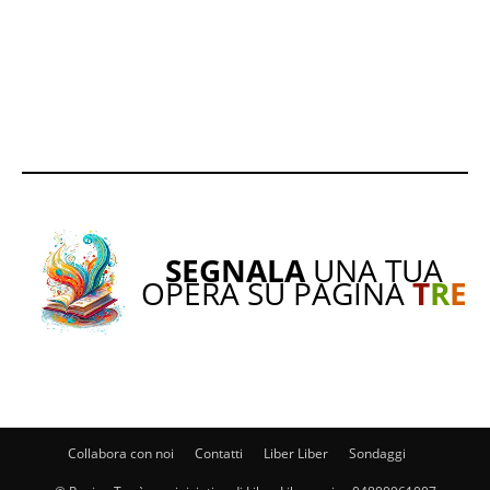
SEGNALA
UNA TUA
OPERA SU PAGINA
T
R
E
Collabora con noi
Contatti
Liber Liber
Sondaggi