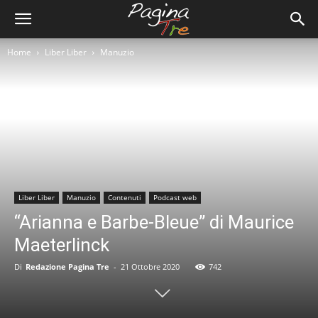
Home
Liber Liber
Manuzio
Liber Liber
Manuzio
Contenuti
Podcast web
“Arianna e Barbe-Bleue” di Maurice
Maeterlinck
Di
Redazione Pagina Tre
-
21 Ottobre 2020
742