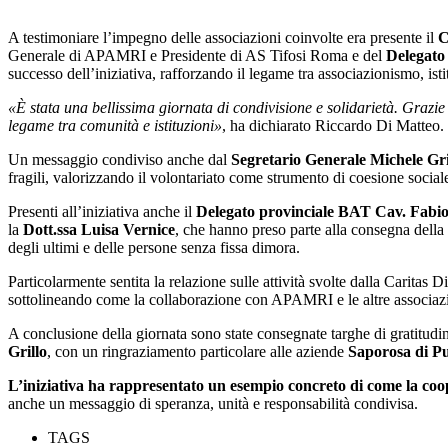
A testimoniare l’impegno delle associazioni coinvolte era presente il
C
Generale di APAMRI e Presidente di AS Tifosi Roma e del
Delegato
successo dell’iniziativa, rafforzando il legame tra associazionismo, ist
«È stata una bellissima giornata di condivisione e solidarietà. Grazie a
legame tra comunità e istituzioni»
, ha dichiarato Riccardo Di Matteo.
Un messaggio condiviso anche dal
Segretario Generale Michele Gri
fragili, valorizzando il volontariato come strumento di coesione social
Presenti all’iniziativa anche il
Delegato provinciale BAT Cav. Fabio
la
Dott.ssa Luisa Vernice
, che hanno preso parte alla consegna della
degli ultimi e delle persone senza fissa dimora.
Particolarmente sentita la relazione sulle attività svolte dalla Caritas D
sottolineando come la collaborazione con APAMRI e le altre associazion
A conclusione della giornata sono state consegnate targhe di gratitudi
Grillo
, con un ringraziamento particolare alle aziende
Saporosa di Pu
L’iniziativa ha rappresentato un esempio concreto di come la coope
anche un messaggio di speranza, unità e responsabilità condivisa.
TAGS