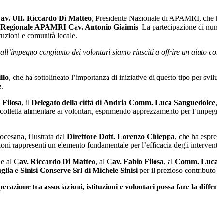
av. Uff. Riccardo Di Matteo
, Presidente Nazionale di APAMRI, che ha
 Regionale APAMRI Cav. Antonio Giaimis
. La partecipazione di nume
ituzioni e comunità locale.
ll’impegno congiunto dei volontari siamo riusciti a offrire un aiuto concre
llo
, che ha sottolineato l’importanza di iniziative di questo tipo per svi
e.
 Filosa
, il
Delegato della città di Andria Comm. Luca Sanguedolce
 colletta alimentare ai volontari, esprimendo apprezzamento per l’impegn
iocesana, illustrata dal
Direttore Dott. Lorenzo Chieppa
, che ha espre
i rappresenti un elemento fondamentale per l’efficacia degli interventi 
ne al
Cav. Riccardo Di Matteo
, al
Cav. Fabio Filosa
, al
Comm. Luca
glia
e
Sinisi Conserve Srl di Michele Sinisi
per il prezioso contributo 
razione tra associazioni, istituzioni e volontari possa fare la diff