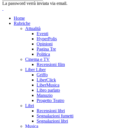
La password verrà inviata via email.
Home
Rubriche
Attualità
Eventi
HyperPolis
Opinioni
Pagina Tre
Politica
Cinema e TV
Recensioni film
Liber Liber
Griffo
LiberClick
LiberMusica
Libro parlato
Manuzio
Progetto Teatro
Libri
Recensioni libri
Segnalazioni fumetti
Segnalazioni libri
Musica