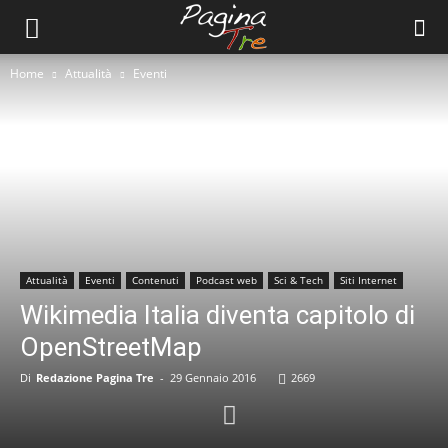
Home
Attualità
Eventi
Attualità
Eventi
Contenuti
Podcast web
Sci & Tech
Siti Internet
Wikimedia Italia diventa capitolo di
OpenStreetMap
Di
Redazione Pagina Tre
-
29 Gennaio 2016
2669