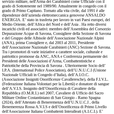
servizio militare, nell'Arma dei Carabinieri come Ufficiale con il
grado di Sottotenente nel 1989/90. Attualmente in congedo con il
grado di Primo Capitano. Tornato alla vita civile, dal 1991 è alle
dipendenze dell’azienda elettromeccanica genovese ANSALDO
ENERGIA. E’ stato in trasferta per lavoro in vari Paesi europei, del
Medio Oriente, dell’Africa del Nord e dell’Asia . Ha retto diversi
incarichi civili ed associativi: membro dell’Assemblea del Corsorzio
Depurazione Acque di Savona, Consigliere della Sezione di Savona
e del Gruppo delle Albisole dell’Associazione Nazionale Alpini
(ANA), prima Consigliere e, dal 2003 al 2011, Presidente
dell’Associazione Nazionale Carabinieri (ANC) Sezione di Savona.
Tra i promotori di varie iniziative a carattere sociale, culturale e
patriottico promosse da ANC, ANA e Conferenza permanente dei
Presidenti delle Associazioni d’Arma, Combattentistiche e
Patriottiche della Provincia di Savona . Ulteriormente Socio dell’
I.P.A. (International Police Association), dell’U.N.U.C.I (Unione
Nazionale Ufficiali in Congedo d’Italia), dell’A.I.O.C.
(Associazione Insigniti Onorificenze Cavalleresche), della F.I.V.L.
(Federazione Italiana Volontari per la Libertà) e donatore di sangue
dell’A.V.I.S. Insignito dell’Onorificenza di Cavaliere della
Repubblica (O.M.R.I.) nel 2007, Cavaliere di Ufficio del Sacro
Militare Ordine Costantiniano di San Giorgio - Ramo Spagna
(2024), dell’Attestato di Beneremenza dell’U.N.U.C.I , della
Benemerenza Rossa A.V.I.S e dell’Onorificenza di Primo Livello
dell'Associazione Italiana Combattenti Interalleati (A.I.C.I.). E’