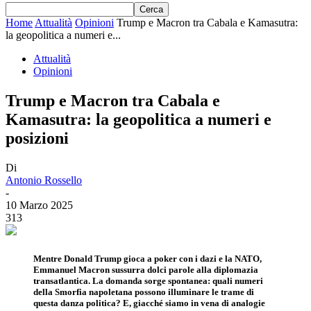
Home
Attualità
Opinioni
Trump e Macron tra Cabala e Kamasutra:
la geopolitica a numeri e...
Attualità
Opinioni
Trump e Macron tra Cabala e
Kamasutra: la geopolitica a numeri e
posizioni
Di
Antonio Rossello
-
10 Marzo 2025
313
Mentre Donald Trump gioca a poker con i dazi e la NATO,
Emmanuel Macron sussurra dolci parole alla diplomazia
transatlantica. La domanda sorge spontanea: quali numeri
della Smorfia napoletana possono illuminare le trame di
questa danza politica? E, giacché siamo in vena di analogie