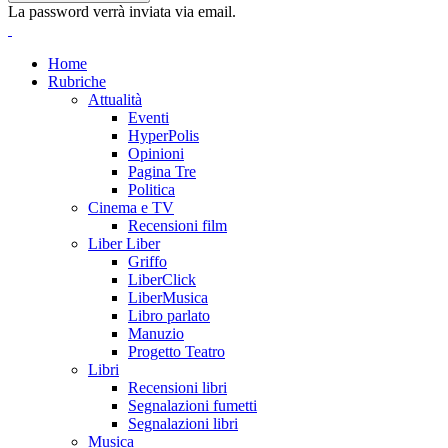
La password verrà inviata via email.
Home
Rubriche
Attualità
Eventi
HyperPolis
Opinioni
Pagina Tre
Politica
Cinema e TV
Recensioni film
Liber Liber
Griffo
LiberClick
LiberMusica
Libro parlato
Manuzio
Progetto Teatro
Libri
Recensioni libri
Segnalazioni fumetti
Segnalazioni libri
Musica