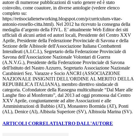
autore di numerose pubblicazioni di vario genere ed è stato
coinvolto, come coautore, in diverse antologie (vedere elenco
completo su:
https://retisocialienetworking.blogspot.com/p/curriculum-vitae-
antonio-rossello-citta.html). Nel 2012 ha ricevuto la consegna della
medaglia d’argento della FIVL. E’ attualmente Web Editor dei siti
ufficiali di alcuni artisti ed autori locali, Presidente del Centro XXV
Aprile, Presidente della Federazione Provinciale di Savona e della
Sezione delle Albissole dell'Associazione Italiana Combattenti
Interalleati (A.I.C.I.), Segretario della Federazione Provinciale di
Savona dell'Associazione Nazionale Volontari di Guerra
(A.N.V.G.), Presidente della Federazione Provinciale di Savona
dell'Istituto del Nastro Azzurro, Segretario Associazione Nazionale
Carabinieri Sez. Varazze e Socio ANCRI (ASSOCIAZIONE
NAZIONALE INSIGNITI DELL'ORDINE AL MERITO DELLA
REPUBBLICA ITALIANA), membro direttivo sindacale di
categoria. Cofondatore della Rassegna multiculturale “Dal Mare alle
Langhe fino al Monferrato”, dal 2013 ad oggi promossa dal Centro
XXV Aprile, congiuntamente ad altre Associazioni e alle
Amministrazioni di Bubbio (AT), Monastero Bormida (AT), Ponti
(AL), Denice (Al), Albisola Superiore (SV), Albissola Marina (SV).
ARTICOLI CORRELATI
ALTRO DALL'AUTORE