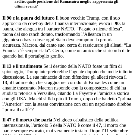
ardite, quale posizione del Kamasutra meglio rappresenta gli
ultimi eventi?
Il 90 e la paura del futuro
Il buon vecchio Trump, con il suo
approccio da cowboy della finanza internazionale, evoca il
90
, la
paura, che aleggia tra i partner NATO. “Pagate o niente difesa”,
tuona dal suo ranch dorato, trasformando l’Alleanza in un
gigantesco bazar dove ogni Stato deve comprare la propria
sicurezza. Macron, dal canto suo, cerca di rassicurare gli alleati: “La
Francia c’è sempre stata”. Certo, come un amico che si ricorda di te
quando hai il portafoglio gonfio.
Il 13 e il tradimento
Se il destino della NATO fosse un film di
spionaggio, Trump interpreterebbe l’agente doppio che mette tutto in
discussione. La sua minaccia di non difendere gli alleati rievoca il
13
, il tradimento, che si aggira nei corridoi di Bruxelles come un
amante trascurato. Macron risponde con la compostezza di chi ha
studiato retorica a Versailles, citando La Fayette e l’amicizia storica
con gli USA. Ma chi si fida più di Trump, dopo che ha detto “prima
l’America” con la stessa convinzione con cui un napoletano direbbe
“prima il caffè”?
Il 47 e il morto che parla
Nel gioco cabalistico della politica
internazionale, l’articolo 5 della NATO è come il
47
, il morto che
parla: sempre evocato, mai veramente testato. Dopo l’11 settembre