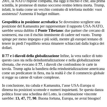
2001, la NATO rispose compatta, ma oggi il rischio è che, alla prima
scintilla, le promesse di mutuo soccorso restino lettera morta. Trump,
infatti, lo tratta come un vecchio contratto di telefonia mobile: vuoi
assistenza? Aumenta il budget militare.
Geopolitica in posizione acrobatica
Se dovessimo scegliere una
posizione del Kamasutra per rappresentare il rapporto USA-NATO,
sarebbe senza dubbio il
Ponte Tibetano
: due partner che cercano di
sostenersi, ma con il rischio imminente di cadere nel vuoto. Trump
spinge per meno impegno e più soldi, mentre gli europei tentano di
tenere in piedi l’equilibrio senza rimanere schiacciati dalla logica dei
dollari.
Il 77 e i diavoli della globalizzazione
Infine, la vera radice di tutto
questo caos sta nella deindustrializzazione e nella globalizzazione
sfrenata, che evocano il
77
, i diavoli che confondono le carte in
tavola. Trump agita la bandiera della reindustrializzazione americana
come un predicatore in fiera, ma la realtà è che il commercio globale
si regge su catene di valore complesse.
In conclusione, tra cabala e Kamasutra, l’asse USA-Europa si
dimena tra posizioni scomode e numeri inquietanti. Se questa danza
politica fosse una schedina del Lotto, la combinazione vincente
sarebbe:
13, 47, 77, 90
. Buona fortuna, Europa, ne avrai bisogno!