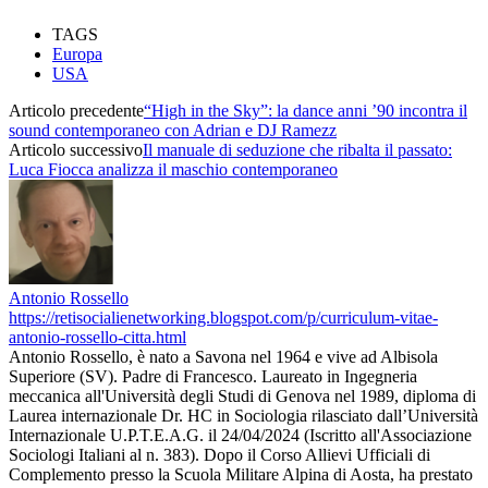
TAGS
Europa
USA
Articolo precedente
“High in the Sky”: la dance anni ’90 incontra il
sound contemporaneo con Adrian e DJ Ramezz
Articolo successivo
Il manuale di seduzione che ribalta il passato:
Luca Fiocca analizza il maschio contemporaneo
Antonio Rossello
https://retisocialienetworking.blogspot.com/p/curriculum-vitae-
antonio-rossello-citta.html
Antonio Rossello, è nato a Savona nel 1964 e vive ad Albisola
Superiore (SV). Padre di Francesco. Laureato in Ingegneria
meccanica all'Università degli Studi di Genova nel 1989, diploma di
Laurea internazionale Dr. HC in Sociologia rilasciato dall’Università
Internazionale U.P.T.E.A.G. il 24/04/2024 (Iscritto all'Associazione
Sociologi Italiani al n. 383). Dopo il Corso Allievi Ufficiali di
Complemento presso la Scuola Militare Alpina di Aosta, ha prestato