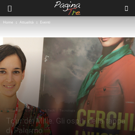
Home
Attualità
Eventi
Attualità
Eventi
Sci & Tech
Tecnologia
Tour dei Mille. Gli ospiti della tappa
di Palermo