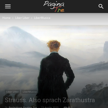
Home
Liber Liber
LiberMusica
Liber Liber
LiberMusica
Strauss. Also sprach Zarathustra
Di
Redazione Pagina Tre
-
23 Aprile 2020
865