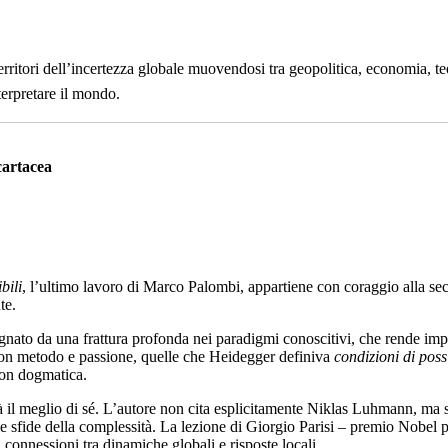
territori dell’incertezza globale muovendosi tra geopolitica, economia, te
terpretare il mondo.
cartacea
bili
, l’ultimo lavoro di Marco Palombi, appartiene con coraggio alla se
te.
segnato da una frattura profonda nei paradigmi conoscitivi, che rende im
, con metodo e passione, quelle che Heidegger definiva
condizioni di possi
 non dogmatica.
 dà il meglio di sé. L’autore non cita esplicitamente Niklas Luhmann, ma s
le sfide della complessità. La lezione di Giorgio Parisi – premio Nobel pe
 connessioni tra dinamiche globali e risposte locali.