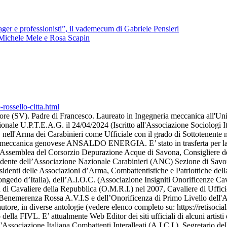
er e professionisti”, il vademecum di Gabriele Pensieri
ici Michele Mele e Rosa Scapin
rossello-citta.html
ore (SV). Padre di Francesco. Laureato in Ingegneria meccanica all'Uni
zionale U.P.T.E.A.G. il 24/04/2024 (Iscritto all'Associazione Sociologi I
re, nell'Arma dei Carabinieri come Ufficiale con il grado di Sottotenent
ettromeccanica genovese ANSALDO ENERGIA. E’ stato in trasferta per lav
dell’Assemblea del Corsorzio Depurazione Acque di Savona, Consigliere 
ente dell’Associazione Nazionale Carabinieri (ANC) Sezione di Savona. T
nti delle Associazioni d’Arma, Combattentistiche e Patriottiche della P
gedo d’Italia), dell’A.I.O.C. (Associazione Insigniti Onorificenze Caval
za di Cavaliere della Repubblica (O.M.R.I.) nel 2007, Cavaliere di Uffi
enemerenza Rossa A.V.I.S e dell’Onorificenza di Primo Livello dell'Asso
tore, in diverse antologie (vedere elenco completo su: https://retisoci
della FIVL. E’ attualmente Web Editor dei siti ufficiali di alcuni artist
'Associazione Italiana Combattenti Interalleati (A.I.C.I.), Segretario 