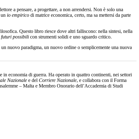
ettore a pensare, a progettare, a non arrendersi. Non è solo una
a un
io empirico
di matrice economica, certo, ma sa mettersi da parte
sofica. Questo libro riesce dove altri falliscono: nella sintesi, nella
i
futuri possibili
con strumenti solidi e uno sguardo critico.
e sia un nuovo paradigma, un nuovo ordine o semplicemente una nuova
n economia di guerra. Ha operato in quattro continenti, nei settori
ale Nazionale
e del
Corriere Nazionale
, e collabora con il Forma
 Gerusalemme – Malta e Membro Onorario dell’Accademia di Studi