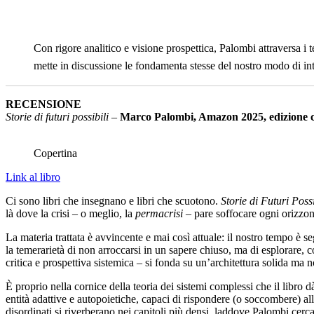
Con rigore analitico e visione prospettica, Palombi attraversa i 
mette in discussione le fondamenta stesse del nostro modo di in
RECENSIONE
Storie di futuri possibili
–
Marco Palombi, Amazon 2025, edizione 
Copertina
Link al libro
Ci sono libri che insegnano e libri che scuotono.
Storie di Futuri Possi
là dove la crisi – o meglio, la
permacrisi
– pare soffocare ogni orizzon
La materia trattata è avvincente e mai così attuale: il nostro tempo è 
la temerarietà di non arroccarsi in un sapere chiuso, ma di esplorare
critica e prospettiva sistemica – si fonda su un’architettura solida ma
È proprio nella cornice della teoria dei sistemi complessi che il libro
entità adattive e autopoietiche, capaci di rispondere (o soccombere) al
disordinati si riverberano nei capitoli più densi, laddove Palombi cerca