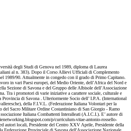
versità degli Studi di Genova nel 1989, diploma di Laurea
taliani al n. 383). Dopo il Corso Allievi Ufficiali di Complemento
e nel 1989/90. Attualmente in congedo con il grado di Primo Capitano.
oro in vari Paesi europei, del Medio Oriente, dell’Africa del Nord e
della Sezione di Savona e del Gruppo delle Albisole dell’Associazione
ra i promotori di varie iniziative a carattere sociale, culturale e
rovincia di Savona . Ulteriormente Socio dell’ I.P.A. (International
leresche), della F.I.V.L. (Federazione Italiana Volontari per la
cio del Sacro Militare Ordine Costantiniano di San Giorgio - Ramo
ciazione Italiana Combattenti Interalleati (A.I.C.I.). E’ autore di
alienetworking.blogspot.com/p/curriculum-vitae-antonio-rossello-
i ed autori locali, Presidente del Centro XXV Aprile, Presidente della
della Federazione Provinciale di Savona dell'Associazione Nazionale