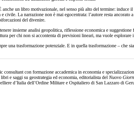
nche un libro motivazionale, nel senso più alto del termine: induce il l
a e civile. La narrazione non è mai egocentrata: l’autore resta ancorato 
biforcazioni del divenire.
enere insieme analisi geopolitica, riflessione economica e suggestione filo
ttura per chi non si accontenta di previsioni lineari, ma vuole esplorare 
 sempre una trasformazione potenziale. E in quella trasformazione – ch
 consultant con formazione accademica in economia e specializzazione i
di libri e saggi su geostrategia ed economia, editorialista del
Nuovo Giorn
ncelliere d’Italia dell’Ordine Militare e Ospitaliero di San Lazzaro di