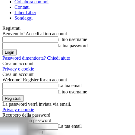
Collabora con noi
Contatti
Liber Liber
Sondaggi
Registrati
Benvenuto! Accedi al tuo account
il tuo username
la tua password
Password dimenticata? Chiedi aiuto
Crea un account
Privacy e cookie
Crea un account
Welcome! Register for an account
La tua email
il tuo username
La password verrà inviata via email.
Privacy e cookie
Recupero della password
Recupera la tua password
La tua email