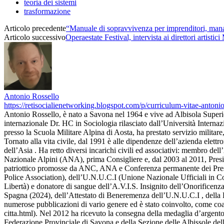
teoria dei sistemi
trasformazione
Articolo precedente
“Manuale di sopravvivenza per imprenditori, manag
Articolo successivo
Operaestate Festival, intervista ai direttori artist
Antonio Rossello
https://retisocialienetworking.blogspot.com/p/curriculum-vitae-antonio-
Antonio Rossello, è nato a Savona nel 1964 e vive ad Albisola Superi
internazionale Dr. HC in Sociologia rilasciato dall’Università Interna
presso la Scuola Militare Alpina di Aosta, ha prestato servizio milita
Tornato alla vita civile, dal 1991 è alle dipendenze dell’azienda el
dell’Asia . Ha retto diversi incarichi civili ed associativi: membro 
Nazionale Alpini (ANA), prima Consigliere e, dal 2003 al 2011, Presid
patriottico promosse da ANC, ANA e Conferenza permanente dei Preside
Police Association), dell’U.N.U.C.I (Unione Nazionale Ufficiali in Con
Libertà) e donatore di sangue dell’A.V.I.S. Insignito dell’Onorificen
Spagna (2024), dell’Attestato di Beneremenza dell’U.N.U.C.I , della B
numerose pubblicazioni di vario genere ed è stato coinvolto, come coau
citta.html). Nel 2012 ha ricevuto la consegna della medaglia d’argento 
Federazione Provinciale di Savona e della Sezione delle Albissole dell