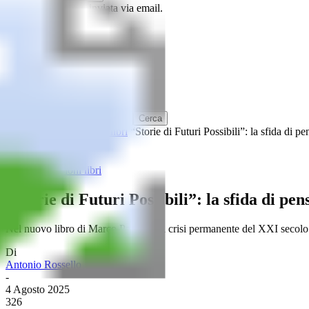
La password verrà inviata via email.
Home
Rubriche
Contenuti
Mediateca
Vetrina
Home
Libri
Recensioni libri
“Storie di Futuri Possibili”: la sfida di pe
Libri
Recensioni libri
“Storie di Futuri Possibili”: la sfida di p
Nel nuovo libro di Marco Palombi la crisi permanente del XXI secolo div
Di
Antonio Rossello
-
4 Agosto 2025
326