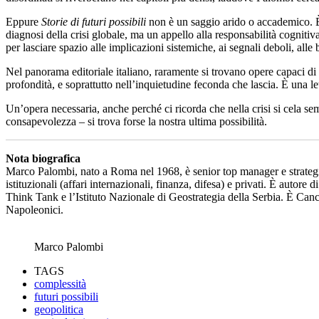
Eppure
Storie di futuri possibili
non è un saggio arido o accademico. È a
diagnosi della crisi globale, ma un appello alla responsabilità cognitiv
per lasciare spazio alle implicazioni sistemiche, ai segnali deboli, alle 
Nel panorama editoriale italiano, raramente si trovano opere capaci di t
profondità, e soprattutto nell’inquietudine feconda che lascia. È una le
Un’opera necessaria, anche perché ci ricorda che nella crisi si cela
consapevolezza – si trova forse la nostra ultima possibilità.
Nota biografica
Marco Palombi, nato a Roma nel 1968, è senior top manager e strategic
istituzionali (affari internazionali, finanza, difesa) e privati. È autore 
Think Tank e l’Istituto Nazionale di Geostrategia della Serbia. È Ca
Napoleonici.
Marco Palombi
TAGS
complessità
futuri possibili
geopolitica