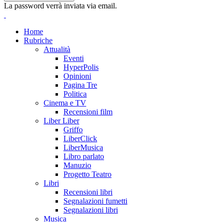
La password verrà inviata via email.
Home
Rubriche
Attualità
Eventi
HyperPolis
Opinioni
Pagina Tre
Politica
Cinema e TV
Recensioni film
Liber Liber
Griffo
LiberClick
LiberMusica
Libro parlato
Manuzio
Progetto Teatro
Libri
Recensioni libri
Segnalazioni fumetti
Segnalazioni libri
Musica