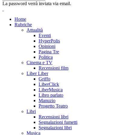
La password verrà inviata via email.
Home
Rubriche
Attualità
Eventi
HyperPolis
Opinioni
Pagina Tre
Politica
Cinema e TV
Recensioni film
Liber Liber
Griffo
LiberClick
LiberMusica
Libro parlato
Manuzio
Progetto Teatro
Libri
Recensioni libri
Segnalazioni fumetti
Segnalazioni libri
Musica