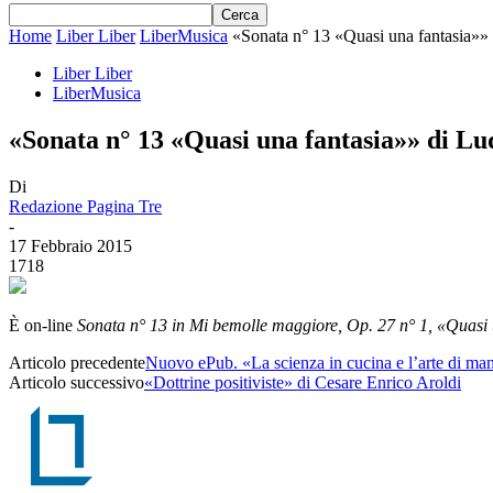
Home
Liber Liber
LiberMusica
«Sonata n° 13 «Quasi una fantasia»
Liber Liber
LiberMusica
«Sonata n° 13 «Quasi una fantasia»» di L
Di
Redazione Pagina Tre
-
17 Febbraio 2015
1718
È on-line
Sonata n° 13 in Mi bemolle maggiore, Op. 27 n° 1, «Quasi 
Articolo precedente
Nuovo ePub. «La scienza in cucina e l’arte di man
Articolo successivo
«Dottrine positiviste» di Cesare Enrico Aroldi