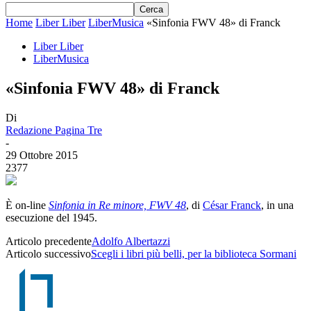
Home
Liber Liber
LiberMusica
«Sinfonia FWV 48» di Franck
Liber Liber
LiberMusica
«Sinfonia FWV 48» di Franck
Di
Redazione Pagina Tre
-
29 Ottobre 2015
2377
È on-line
Sinfonia in Re minore, FWV 48
, di
César Franck
, in una
esecuzione del 1945.
Articolo precedente
Adolfo Albertazzi
Articolo successivo
Scegli i libri più belli, per la biblioteca Sormani