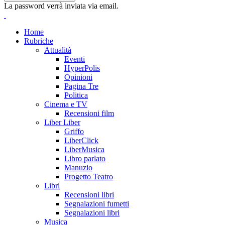
La password verrà inviata via email.
Home
Rubriche
Attualità
Eventi
HyperPolis
Opinioni
Pagina Tre
Politica
Cinema e TV
Recensioni film
Liber Liber
Griffo
LiberClick
LiberMusica
Libro parlato
Manuzio
Progetto Teatro
Libri
Recensioni libri
Segnalazioni fumetti
Segnalazioni libri
Musica