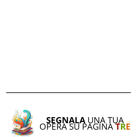
SEGNALA
UNA TUA
OPERA SU PAGINA
T
R
E