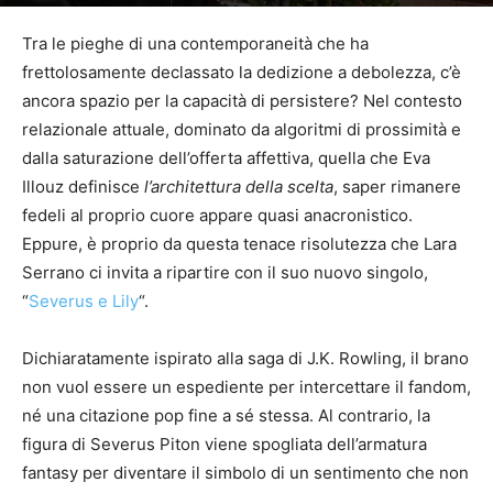
Di
Elisa Serrani
-
29 Marzo 2026
121
Tra le pieghe di una contemporaneità che ha
frettolosamente declassato la dedizione a debolezza, c’è
ancora spazio per la capacità di persistere? Nel contesto
relazionale attuale, dominato da algoritmi di prossimità e
dalla saturazione dell’offerta affettiva, quella che Eva
Illouz definisce
l’architettura della scelta
, saper rimanere
fedeli al proprio cuore appare quasi anacronistico.
Eppure, è proprio da questa tenace risolutezza che Lara
Serrano ci invita a ripartire con il suo nuovo singolo,
“
Severus e Lily
“.
Dichiaratamente ispirato alla saga di J.K. Rowling, il brano
non vuol essere un espediente per intercettare il fandom,
né una citazione pop fine a sé stessa. Al contrario, la
figura di Severus Piton viene spogliata dell’armatura
fantasy per diventare il simbolo di un sentimento che non