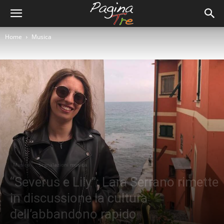
Home
Musica
Musica
Segnalazioni musica
“Severus e Lily”: Lara Serrano rimette
in discussione la cultura
dell’abbandono rapido