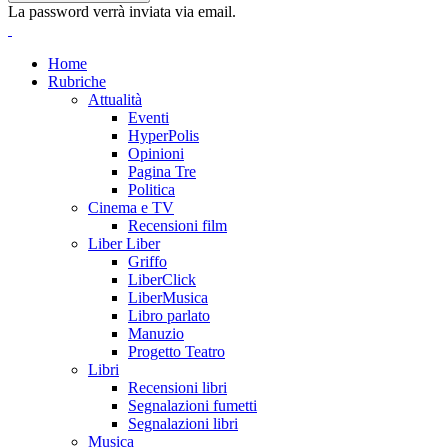
La password verrà inviata via email.
Home
Rubriche
Attualità
Eventi
HyperPolis
Opinioni
Pagina Tre
Politica
Cinema e TV
Recensioni film
Liber Liber
Griffo
LiberClick
LiberMusica
Libro parlato
Manuzio
Progetto Teatro
Libri
Recensioni libri
Segnalazioni fumetti
Segnalazioni libri
Musica