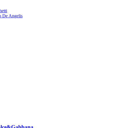
etti
o De Angelis
 Dolce&Gabbana