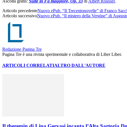
Ascolta gratis:
Suite in Fa maggiore, Op. 33
di
Albert Roussel
.
Articolo precedente
Nuovo ePub. “Il Trecentonovelle” di Franco Sacch
Articolo successivo
Nuovo ePub. “Il mistero della Vergine” di August
Redazione Pagina Tre
Pagina Tre è una rivista sperimentale e collaborativa di Liber Liber.
ARTICOLI CORRELATI
ALTRO DALL'AUTORE
Il theremin di Lina Gervasi incanta l’Alta Sartoria