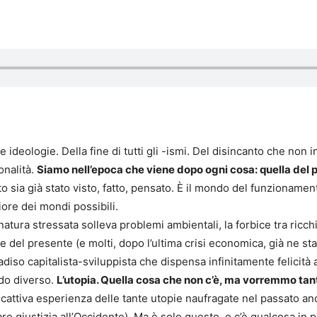
e ideologie. Della fine di tutti gli -ismi. Del disincanto che non i
onalità.
Siamo nell’epoca che viene dopo ogni cosa: quella del 
 sia già stato visto, fatto, pensato. È il mondo del funzionamen
liore dei mondi possibili.
natura stressata solleva problemi ambientali, la forbice tra ricch
 del presente (e molti, dopo l’ultima crisi economica, già ne st
diso capitalista-sviluppista che dispensa infinitamente felicità a 
do diverso.
L’utopia. Quella cosa che non c’è, ma vorremmo tant
 cattiva esperienza delle tante utopie naufragate nel passato 
re giustizia all’Occidente). Ma è solo questo, o c’è qualcosa in p