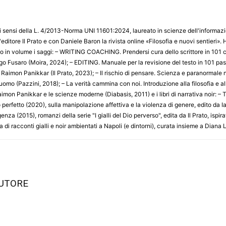
 sensi della L. 4/2013-Norma UNI 11601:2024, laureato in scienze dell'informazion
ell'editore Il Prato e con Daniele Baron la rivista online «Filosofia e nuovi sentieri»
 in volume i saggi: – WRITING COACHING. Prendersi cura dello scrittore in 101 co
go Fusaro (Moira, 2024); – EDITING. Manuale per la revisione del testo in 101 passi
di Raimon Panikkar (Il Prato, 2023); – Il rischio di pensare. Scienza e paranormale
'uomo (Pazzini, 2018); – La verità cammina con noi. Introduzione alla filosofia e al
imon Panikkar e le scienze moderne (Diabasis, 2011) e i libri di narrativa noir: – 
o perfetto (2020), sulla manipolazione affettiva e la violenza di genere, edito da Iac
nza (2015), romanzi della serie "I gialli del Dio perverso", edita da Il Prato, ispira
a di racconti gialli e noir ambientati a Napoli (e dintorni), curata insieme a Diana
AUTORE