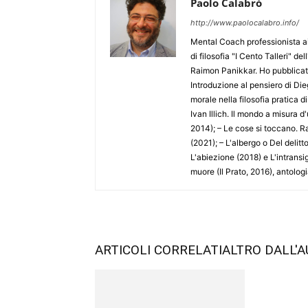
Paolo Calabrò
http://www.paolocalabro.info/
Mental Coach professionista ai
di filosofia "I Cento Talleri" d
Raimon Panikkar. Ho pubblicato
Introduzione al pensiero di Die
morale nella filosofia pratica 
Ivan Illich. Il mondo a misura d
2014); – Le cose si toccano. Ra
(2021); – L'albergo o Del delitt
L'abiezione (2018) e L'intransige
muore (Il Prato, 2016), antologi
ARTICOLI CORRELATI
ALTRO DALL'