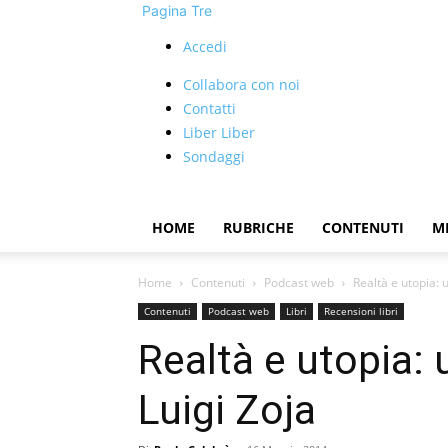
Pagina Tre
Accedi
Collabora con noi
Contatti
Liber Liber
Sondaggi
HOME
RUBRICHE
CONTENUTI
M
Home
Contenuti
Podcast web
Realtà e utopia: 
Contenuti
Podcast web
Libri
Recensioni libri
Realtà e utopia: 
Luigi Zoja