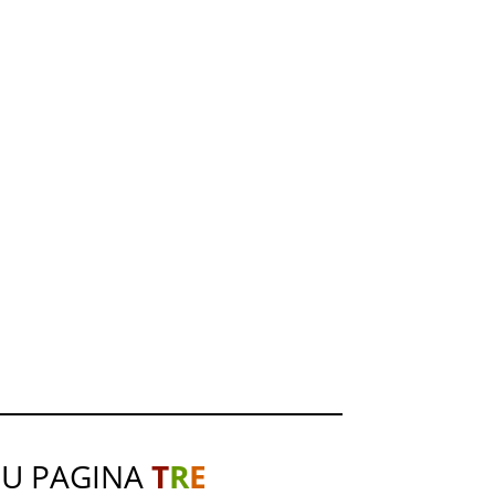
SU PAGINA
T
R
E