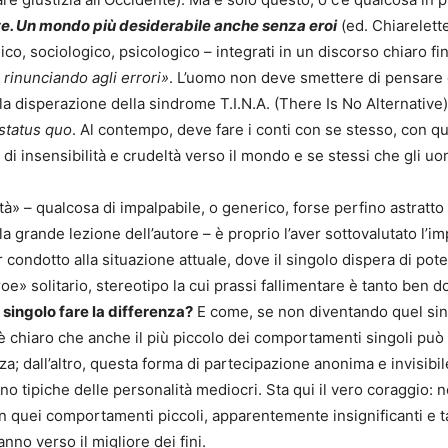
te. Un mondo più desiderabile anche senza eroi
(ed. Chiarelette
co, sociologico, psicologico – integrati in un discorso chiaro fin 
 rinunciando agli errori»
. L’uomo non deve smettere di pensare ch
la disperazione della sindrome T.I.N.A. (There Is No Alternative
status quo
. Al contempo, deve fare i conti con se stesso, con q
di insensibilità e crudeltà verso il mondo e se stessi che gli u
tà» – qualcosa di impalpabile, o generico, forse perfino astratt
a grande lezione dell’autore – è proprio l’aver sottovalutato l’i
r condotto alla situazione attuale, dove il singolo dispera di po
oe» solitario, stereotipo la cui prassi fallimentare è tanto ben d
 singolo fare la differenza?
E come, se non diventando quel sin
 chiaro che anche il più piccolo dei comportamenti singoli può 
a; dall’altro, questa forma di partecipazione anonima e invisibil
o tipiche delle personalità mediocri. Sta qui il vero coraggio: no
 in quei comportamenti piccoli, apparentemente insignificanti e t
no verso il migliore dei fini.