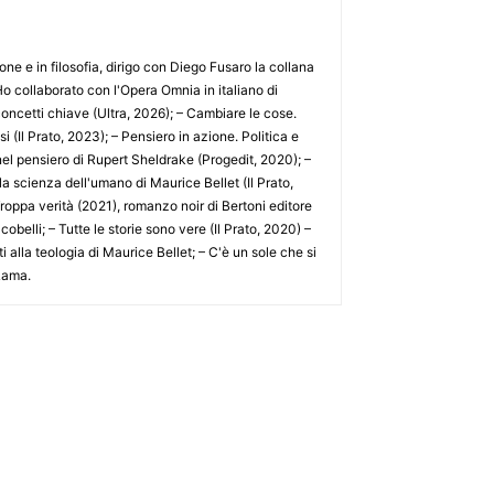
e e in filosofia, dirigo con Diego Fusaro la collana
. Ho collaborato con l'Opera Omnia in italiano di
ncetti chiave (Ultra, 2026); – Cambiare le cose.
 (Il Prato, 2023); – Pensiero in azione. Politica e
 nel pensiero di Rupert Sheldrake (Progedit, 2020); –
la scienza dell'umano di Maurice Bellet (Il Prato,
Troppa verità (2021), romanzo noir di Bertoni editore
obelli; – Tutte le storie sono vere (Il Prato, 2020) –
ti alla teologia di Maurice Bellet; – C'è un sole che si
 Lama.