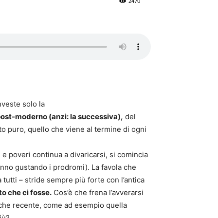
2470
nveste solo la
post-moderno (anzi: la successiva),
del
to puro, quello che viene al termine di ogni
i e poveri continua a divaricarsi, si comincia
anno gustando i prodromi). La favola che
tutti – stride sempre più forte con l’antica
o che ci fosse.
Cos’è che frena l’avverarsi
anche recente, come ad esempio quella
iù?