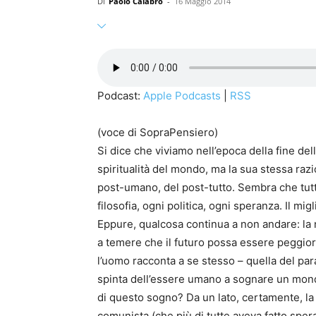
Di
Paolo Calabrò
-
16 Maggio 2014
Podcast:
Apple Podcasts
|
RSS
(voce di SopraPensiero)
Si dice che viviamo nell’epoca della fine dell
spiritualità del mondo, ma la sua stessa razi
post-umano, del post-tutto. Sembra che tutto
filosofia, ogni politica, ogni speranza. Il mig
Eppure, qualcosa continua a non andare:
la 
a temere che il futuro possa essere peggiore
l’uomo racconta a se stesso – quella del para
spinta dell’essere umano a sognare un mon
di questo sogno? Da un lato, certamente, la
comunista (che più di tutte aveva fatto spera