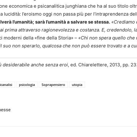
one economica e psicanalitica junghiana che ha al suo titolo oltre d
ara lucidità: l’eroismo oggi non passa più per l’intraprendenza de
verà l’umanità; sarà l’umanità a salvare se stessa.
«Crediamo c
ai prima attraverso ragionevolezza e costanza. E, credendolo, l
ici moderni della «fine della Storia» –
«Chi non spera quello che 
on il suo non sperarlo, qualcosa che non può essere trovato e a 
ù desiderabile anche senza eroi
, ed. Chiarelettere, 2013, pp. 23
icanalisi
psicologia
Soprapensiero
utopia
mmesse