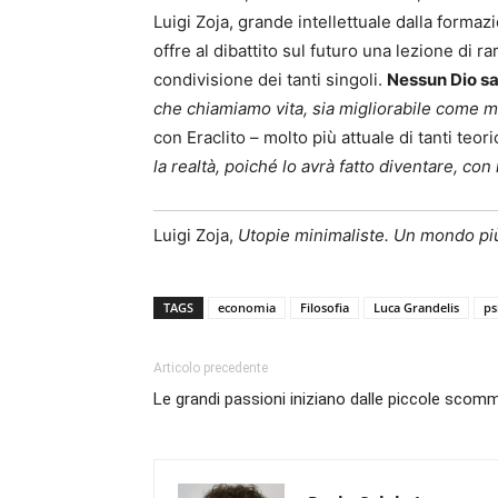
Luigi Zoja, grande intellettuale dalla formazi
offre al dibattito sul futuro una lezione di r
condivisione dei tanti singoli.
Nessun Dio sal
che chiamiamo vita, sia migliorabile come m
con Eraclito – molto più attuale di tanti teor
la realtà, poiché lo avrà fatto diventare, c
Luigi Zoja,
Utopie minimaliste. Un mondo pi
TAGS
economia
Filosofia
Luca Grandelis
ps
Articolo precedente
Le grandi passioni iniziano dalle piccole sco