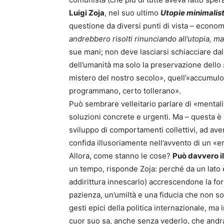
Luigi Zoja
, nel suo ultimo
Utopie minimalis
questione da diversi punti di vista – economi
andrebbero risolti rinunciando all’utopia, ma
sue mani; non deve lasciarsi schiacciare dal
dell’umanità ma solo la preservazione dello
mistero del nostro secolo», quell’«accumulo 
programmano, certo tollerano».
Può sembrare velleitario parlare di «mentali
soluzioni concrete e urgenti. Ma – questa è l
sviluppo di comportamenti collettivi, ad ave
confida illusoriamente nell’avvento di un «er
Allora, come stanno le cose?
Può davvero il
un tempo, risponde Zoja: perché da un lato è
addirittura innescarlo) accrescendone la forz
pazienza, un’umiltà e una fiducia che non son
gesti epici della politica internazionale, ma
cuor suo sa, anche senza vederlo, che andran