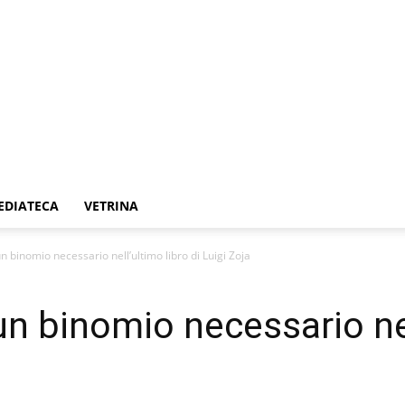
EDIATECA
VETRINA
un binomio necessario nell’ultimo libro di Luigi Zoja
un binomio necessario nel