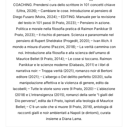
COACHING. Prendersi cura dello scrittore in 101 concetti chiave
(Ultra, 2026); – Cambiare le cose. Introduzione al pensiero di
Diego Fusaro (Moira, 2024); – EDITING. Manuale per la revisione
del testo in 101 passi (Il Prato, 2023); – Pensiero in azione.
Politica e morale nella filosofia pratica di Raimon Panikkar (Il
Prato, 2023); – Il rischio di pensare. Scienza e paranormale nel
pensiero di Rupert Sheldrake (Progedit, 2020); – Ivan Illich. Il
mondo a misura d'uomo (Pazzini, 2018); – La verità cammina con
noi. Introduzione alla filosofia e alla scienza dell'umano di
Maurice Bellet (Il Prato, 2014); – Le cose si toccano. Raimon
Panikkar e le scienze moderne (Diabasis, 2011) e i libri di
narrativa noir: – Troppa verità (2021), romanzo noir di Bertoni
editore (2021); – L'albergo o Del delitto perfetto (2020), sulla
manipolazione affettiva e la violenza di genere, edito da
Iacobelli; – Tutte le storie sono vere (Il Prato, 2020) – L'abiezione
(2018) e L'intransigenza (2015), romanzi della serie "I gialli del
Dio perverso", edita da Il Prato, ispirati alla teologia di Maurice
Bellet; – C'è un sole che si muore (Il Prato, 2016), antologia di
racconti gialli e noir ambientati a Napoli (e dintorni), curata
insieme a Diana Lama.