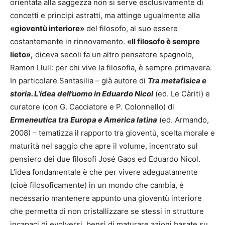
orientata alla saggezza non si serve esclusivamente di
concetti e principi astratti, ma attinge ugualmente alla
«gioventù interiore»
del filosofo, al suo essere
costantemente in rinnovamento.
«Il filosofo è sempre
lieto»,
diceva secoli fa un altro pensatore spagnolo,
Ramon Llull: per chi vive la filosofia, è sempre primavera.
In particolare Santasilia – già autore di
Tra metafisica e
storia. L’idea dell’uomo in Eduardo Nicol
(ed. Le Càriti) e
curatore (con G. Cacciatore e P. Colonnello) di
Ermeneutica tra Europa e America latina
(ed. Armando,
2008) – tematizza il rapporto tra gioventù, scelta morale e
maturità nel saggio che apre il volume, incentrato sul
pensiero dei due filosofi José Gaos ed Eduardo Nicol.
L’idea fondamentale è che per vivere adeguatamente
(cioè filosoficamente) in un mondo che cambia, è
necessario mantenere appunto una gioventù interiore
che permetta di non cristallizzare se stessi in strutture
incapaci di evolversi, bensì di maturare azioni basate su