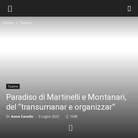
Home
Teatro
Teatro
Paradiso di Martinelli e Montanari,
del “transumanar e organizzar”
Di
Anna Cavallo
-
3 Luglio 2022
1048