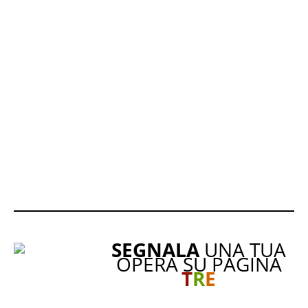
SEGNALA
UNA TUA
OPERA SU PAGINA
T
R
E