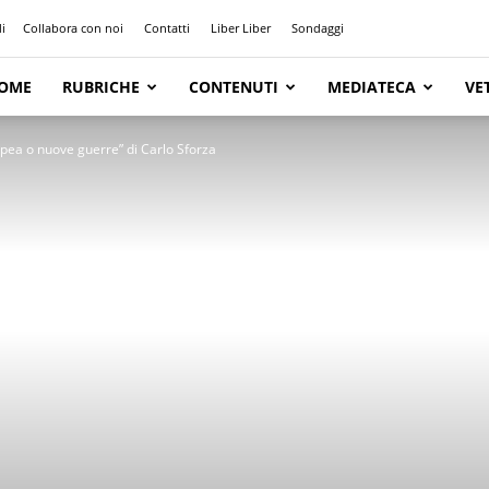
i
Collabora con noi
Contatti
Liber Liber
Sondaggi
OME
RUBRICHE
CONTENUTI
MEDIATECA
VE
pea o nuove guerre” di Carlo Sforza