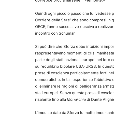
dovrebbe proclamarsene il Piemonte.»
Quindi ogni piccolo passo che lui vedesse por
Corriere della Sera” che sono compresi in qu
OECE; l’anno successivo riusciva a realizzar
incontro con Schuman.
Si può dire che Sforza ebbe intuizioni impor
rappresentavano momenti di crisi manifestati
parte degli stati nazionali europei nel loro
sull’equilibrio bipolare USA-URSS. In quest
prese di coscienza particolarmente forti ne
democratiche. In tali esperienze l’obiettivo e
di eliminare le ragioni di belligeranza armata
stati europei. Senza questa presa di coscienz
risalente fino alla
Monarchia
di Dante Alighi
L’impulso dato da Sforza fu molto important