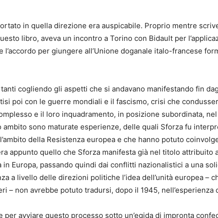
tato in quella direzione era auspicabile. Proprio mentre scriveva
esto libro, aveva un incontro a Torino con Bidault per l’applicaz
e l’accordo per giungere all’Unione doganale italo-francese form
tanti cogliendo gli aspetti che si andavano manifestando fin dagl
si poi con le guerre mondiali e il fascismo, crisi che condusser
 complesso e il loro inquadramento, in posizione subordinata, ne
o ambito sono maturate esperienze, delle quali Sforza fu interp
ll’ambito della Resistenza europea e che hanno potuto coinvolg
ra appunto quello che Sforza manifesta già nel titolo attribuito a 
 in Europa, passando quindi dai conflitti nazionalistici a una sol
a a livello delle direzioni politiche l’idea dell’unità europea – 
eri – non avrebbe potuto tradursi, dopo il 1945, nell’esperienza
e per avviare questo processo sotto un’egida di impronta confed