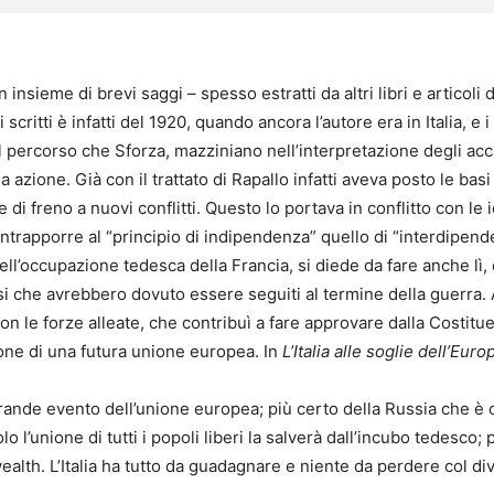
nsieme di brevi saggi – spesso estratti da altri libri e articoli 
i scritti è infatti del 1920, quando ancora l’autore era in Italia, e
 percorso che Sforza, mazziniano nell’interpretazione degli acc
 azione. Già con il trattato di Rapallo infatti aveva posto le bas
di freno a nuovi conflitti. Questo lo portava in conflitto con le
ontrapporre al “principio di indipendenza” quello di “interdipe
dell’occupazione tedesca della Francia, si diede da fare anche lì, 
si che avrebbero dovuto essere seguiti al termine della guerra.
con le forze alleate, che contribuì a fare approvare dalla Costitue
ione di una futura unione europea. In
L’Italia alle soglie dell’Euro
grande evento dell’unione europea; più certo della Russia che è
’unione di tutti i popoli liberi la salverà dall’incubo tedesco; 
lth. L’Italia ha tutto da guadagnare e niente da perdere col di