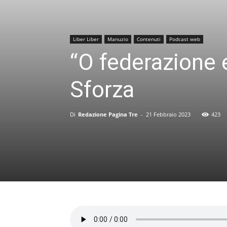
Liber Liber
Manuzio
Contenuti
Podcast web
“O federazione 
Sforza
Di
Redazione Pagina Tre
-
21 Febbraio 2023
423