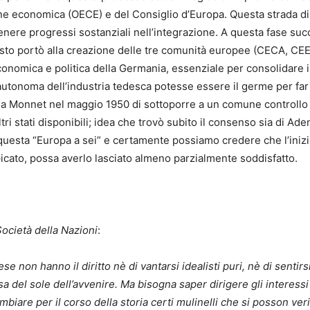
e economica (OECE) e del Consiglio d’Europa. Questa strada d
ttenere progressi sostanziali nell’integrazione. A questa fase su
esto portò alla creazione delle tre comunità europee (CECA, C
onomica e politica della Germania, essenziale per consolidare il 
to autonoma dell’industria tedesca potesse essere il germe per fa
 da Monnet nel maggio 1950 di sottoporre a un comune controllo
ri stati disponibili; idea che trovò subito il consenso sia di Aden
questa “Europa a sei” e certamente possiamo credere che l’iniz
picato, possa averlo lasciato almeno parzialmente soddisfatto.
Società della Nazioni
:
ese non hanno il diritto nè di vantarsi idealisti puri, nè di sentir
esa del sole dell’avvenire. Ma bisogna saper dirigere gli interes
mbiare per il corso della storia certi mulinelli che si posson ver