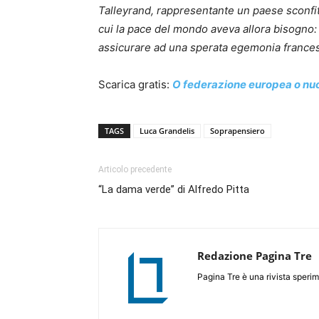
Talleyrand, rappresentante un paese sconfitt
cui la pace del mondo aveva allora bisogno: il
assicurare ad una sperata egemonia francese
Scarica gratis:
O federazione europea o nu
TAGS
Luca Grandelis
Soprapensiero
Articolo precedente
“La dama verde” di Alfredo Pitta
Redazione Pagina Tre
Pagina Tre è una rivista sperim