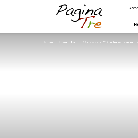
Pagina
Acced
Tre
H
Home
Liber Liber
Manuzio
“O federazione euro