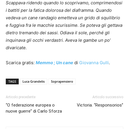
Scappava ridendo quando lo scoprivamo, comprimendosi
i battiti per la fatica dolorosa del diaframma. Quando
vedeva un cane randagio emetteva un grido di squilibrio
e fuggiva fra le macchie scurissime. Se poteva gli gettava
dietro tremando dei sassi. Odiava il sole, perché gli
inquinava gli occhi verdastri. Aveva le gambe un po’
divaricate.
Scarica gratis:
Memmo ; Un cane
di
Giovanna Gulli
.
TAGS
Luca Grandelis
Soprapensiero
Articolo precedente
Articolo successivo
“O federazione europea o
Victoria. “Responsorios”
nuove guerre” di Carlo Sforza