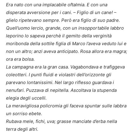
Era nato con una implacabile oftalmia. E con una
disperata avversione per i cani. – Figlio di un cane! –
glielo ripetevano sempre. Però era figlio di suo padre.
Quell’uomo lercio, grande, con un insopportabile labbro
leporino lo sapeva perchè il gemito della verginità
moribonda della sottile figlia di Marco l’aveva veduto lui e
non un altro; anzi aveva anticipato. Rosa allora era magra;
ora era bolsa.
La campagna era la gran casa. Vagabondava e trafiggeva
coleotteri. I punti fluidi e violastri dell’orizzonte gli
parevano lontanissimi. Nel largo riflesso guardava i
nenufari. Puzzava di nepitella. Ascoltava la stupenda
elegia degli uccelli.
La meravigliosa policromia gli faceva spuntar sulle labbra
un sorriso ebete.
Rubava mele, fichi, uva; grasse manciate d’erba nella
terra degli altri.