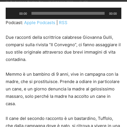
Di
Redazione Pagina Tre
-
21 Febbraio 2023
476
Audio
00:00
00:00
Player
Podcast:
Apple Podcasts
|
RSS
Due racconti della scrittrice calabrese Giovanna Gulli,
comparsi sulla rivista “Il Convegno”, ci fanno assaggiare il
suo stile originale attraverso due brevi immagini di vita
contadina.
Memmo è un bambino di 9 anni, vive in campagna con la
madre, che si prostituisce. Prende a odiare in particolare
un cane, e un giorno denuncia la madre al gelosissimo
massaro, solo perché la madre ha accolto un cane in
casa.
Il cane del secondo racconto è un bastardino, Tuffolo,
che dalla campagna dove è nato, si ritrova a vivere in una