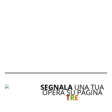
SEGNALA
UNA TUA
OPERA SU PAGINA
T
R
E