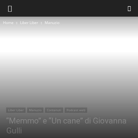
Home
Liber Liber
Manuzio
Liber Liber
Manuzio
Contenuti
Podcast web
“Memmo” e “Un cane” di Giovanna
Gulli