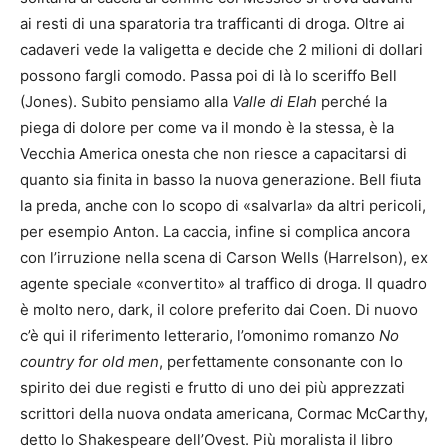
ai resti di una sparatoria tra trafficanti di droga. Oltre ai
cadaveri vede la valigetta e decide che 2 milioni di dollari
possono fargli comodo. Passa poi di là lo sceriffo Bell
(Jones). Subito pensiamo alla
Valle di Elah
perché la
piega di dolore per come va il mondo è la stessa, è la
Vecchia America onesta che non riesce a capacitarsi di
quanto sia finita in basso la nuova generazione. Bell fiuta
la preda, anche con lo scopo di «salvarla» da altri pericoli,
per esempio Anton. La caccia, infine si complica ancora
con l’irruzione nella scena di Carson Wells (Harrelson), ex
agente speciale «convertito» al traffico di droga. Il quadro
è molto nero, dark, il colore preferito dai Coen. Di nuovo
c’è qui il riferimento letterario, l’omonimo romanzo
No
country for old men
, perfettamente consonante con lo
spirito dei due registi e frutto di uno dei più apprezzati
scrittori della nuova ondata americana, Cormac McCarthy,
detto lo Shakespeare dell’Ovest. Più moralista il libro