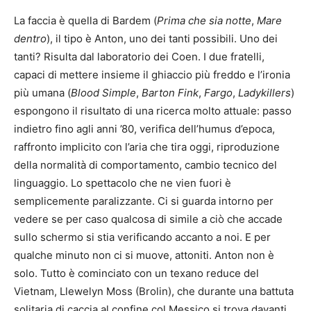
La faccia è quella di Bardem (
Prima che sia notte
,
Mare
dentro
), il tipo è Anton, uno dei tanti possibili. Uno dei
tanti? Risulta dal laboratorio dei Coen. I due fratelli,
capaci di mettere insieme il ghiaccio più freddo e l’ironia
più umana (
Blood Simple
,
Barton Fink
,
Fargo
,
Ladykillers
)
espongono il risultato di una ricerca molto attuale: passo
indietro fino agli anni ’80, verifica dell’humus d’epoca,
raffronto implicito con l’aria che tira oggi, riproduzione
della normalità di comportamento, cambio tecnico del
linguaggio. Lo spettacolo che ne vien fuori è
semplicemente paralizzante. Ci si guarda intorno per
vedere se per caso qualcosa di simile a ciò che accade
sullo schermo si stia verificando accanto a noi. E per
qualche minuto non ci si muove, attoniti. Anton non è
solo. Tutto è cominciato con un texano reduce del
Vietnam, Llewelyn Moss (Brolin), che durante una battuta
solitaria di caccia al confine col Messico si trova davanti