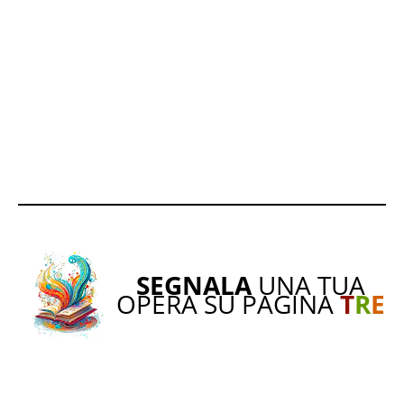
SEGNALA
UNA TUA
OPERA SU PAGINA
T
R
E