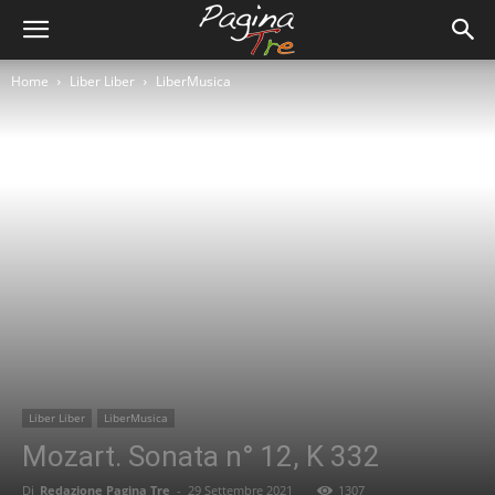
Home
Liber Liber
LiberMusica
Liber Liber
LiberMusica
Mozart. Sonata n° 12, K 332
Di
Redazione Pagina Tre
-
29 Settembre 2021
1307