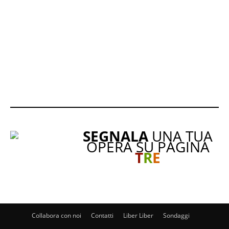
SEGNALA
UNA TUA
OPERA SU PAGINA
T
R
E
Collabora con noi
Contatti
Liber Liber
Sondaggi