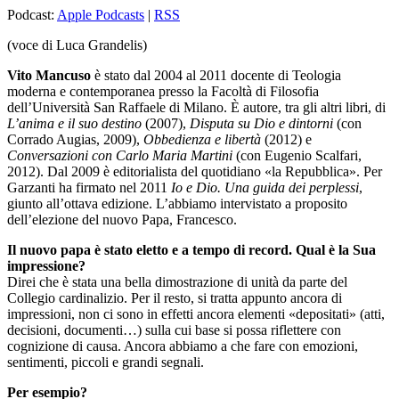
Podcast:
Apple Podcasts
|
RSS
(voce di Luca Grandelis)
Vito Mancuso
è stato dal 2004 al 2011 docente di Teologia
moderna e contemporanea presso la Facoltà di Filosofia
dell’Università San Raffaele di Milano. È autore, tra gli altri libri, di
L’anima e il suo destino
(2007),
Disputa su Dio e dintorni
(con
Corrado Augias, 2009),
Obbedienza e libertà
(2012) e
Conversazioni con Carlo Maria Martini
(con Eugenio Scalfari,
2012). Dal 2009 è editorialista del quotidiano «la Repubblica». Per
Garzanti ha firmato nel 2011
Io e Dio. Una guida dei perplessi
,
giunto all’ottava edizione. L’abbiamo intervistato a proposito
dell’elezione del nuovo Papa, Francesco.
Il nuovo papa è stato eletto e a tempo di record. Qual è la Sua
impressione?
Direi che è stata una bella dimostrazione di unità da parte del
Collegio cardinalizio. Per il resto, si tratta appunto ancora di
impressioni, non ci sono in effetti ancora elementi «depositati» (atti,
decisioni, documenti…) sulla cui base si possa riflettere con
cognizione di causa. Ancora abbiamo a che fare con emozioni,
sentimenti, piccoli e grandi segnali.
Per esempio?