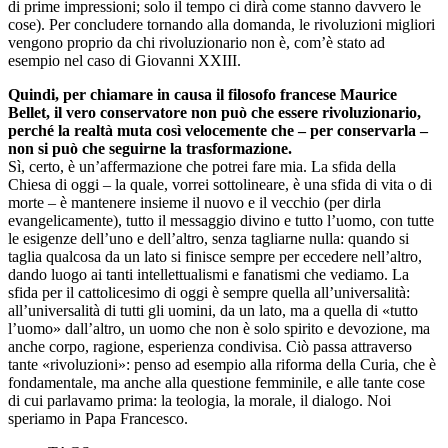
di prime impressioni; solo il tempo ci dirà come stanno davvero le
cose). Per concludere tornando alla domanda, le rivoluzioni migliori
vengono proprio da chi rivoluzionario non è, com’è stato ad
esempio nel caso di Giovanni XXIII.
Quindi, per chiamare in causa il filosofo francese Maurice
Bellet, il vero conservatore non può che essere rivoluzionario,
perché la realtà muta così velocemente che – per conservarla –
non si può che seguirne la trasformazione.
Sì, certo, è un’affermazione che potrei fare mia. La sfida della
Chiesa di oggi – la quale, vorrei sottolineare, è una sfida di vita o di
morte – è mantenere insieme il nuovo e il vecchio (per dirla
evangelicamente), tutto il messaggio divino e tutto l’uomo, con tutte
le esigenze dell’uno e dell’altro, senza tagliarne nulla: quando si
taglia qualcosa da un lato si finisce sempre per eccedere nell’altro,
dando luogo ai tanti intellettualismi e fanatismi che vediamo. La
sfida per il cattolicesimo di oggi è sempre quella all’universalità:
all’universalità di tutti gli uomini, da un lato, ma a quella di «tutto
l’uomo» dall’altro, un uomo che non è solo spirito e devozione, ma
anche corpo, ragione, esperienza condivisa. Ciò passa attraverso
tante «rivoluzioni»: penso ad esempio alla riforma della Curia, che è
fondamentale, ma anche alla questione femminile, e alle tante cose
di cui parlavamo prima: la teologia, la morale, il dialogo. Noi
speriamo in Papa Francesco.