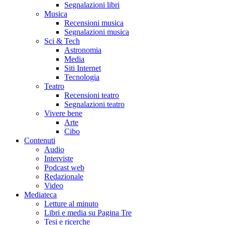
Segnalazioni libri
Musica
Recensioni musica
Segnalazioni musica
Sci & Tech
Astronomia
Media
Siti Internet
Tecnologia
Teatro
Recensioni teatro
Segnalazioni teatro
Vivere bene
Arte
Cibo
Contenuti
Audio
Interviste
Podcast web
Redazionale
Video
Mediateca
Letture al minuto
Libri e media su Pagina Tre
Tesi e ricerche