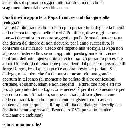
accaduto), disponiamo oggi di ulteriori documenti che lo
scagionerebbero dalle vecchie accuse.
Quali novità apporterà Papa Francesco al dialogo e alla
teologia?
La novità più grande che un Papa può portare in teologia è la libertà
della ricerca teologica nelle Facoltà Pontificie, dove oggi – come
noto – i docenti sono ancora soggetti a quella forma di autocensura
che deriva dal timore di non ricevere, per l’anno successivo, la
conferma dell’incarico. Credo che rispetto alla teologia al Papa non
si possa chiedere altro: se non appunto questa grande fiducia nei
confronti dell’intelligenza critica dei teologi. Ci potranno poi essere
apporti in teologia direttamente provenienti dal pensiero personale di
Jorge Bergoglio; di questo però è ancora presto per parlare. Sul
dialogo, mi sembra che fin da ora stia mostrando una grande
apertura in tal senso (al momento ha parlato di altre confessioni
cristiane, ebraismo, islam e non credenti – e direi che non è affatto
poco), parlando del dialogo come necessità per il cristianesimo e per
ciascuno di noi. Si tratterà, su questa strada, di sciogliere alcune
delle contraddizioni che il precedente magistero a mio avviso
conteneva, come quella sull’impossibilità del dialogo interreligioso
(esplicitamente espressa da Benedetto XVI, pur se in maniera
altalenante e ambigua).
E in campo morale?