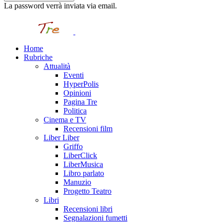
La password verrà inviata via email.
Home
Rubriche
Attualità
Eventi
HyperPolis
Opinioni
Pagina Tre
Politica
Cinema e TV
Recensioni film
Liber Liber
Griffo
LiberClick
LiberMusica
Libro parlato
Manuzio
Progetto Teatro
Libri
Recensioni libri
Segnalazioni fumetti