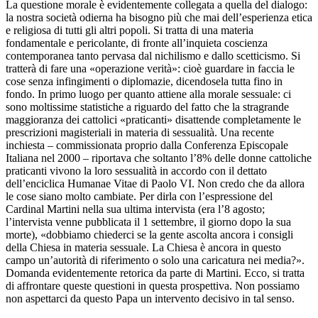
La questione morale è evidentemente collegata a quella del dialogo:
la nostra società odierna ha bisogno più che mai dell’esperienza etica
e religiosa di tutti gli altri popoli. Si tratta di una materia
fondamentale e pericolante, di fronte all’inquieta coscienza
contemporanea tanto pervasa dal nichilismo e dallo scetticismo. Si
tratterà di fare una «operazione verità»: cioè guardare in faccia le
cose senza infingimenti o diplomazie, dicendosela tutta fino in
fondo. In primo luogo per quanto attiene alla morale sessuale: ci
sono moltissime statistiche a riguardo del fatto che la stragrande
maggioranza dei cattolici «praticanti» disattende completamente le
prescrizioni magisteriali in materia di sessualità. Una recente
inchiesta – commissionata proprio dalla Conferenza Episcopale
Italiana nel 2000 – riportava che soltanto l’8% delle donne cattoliche
praticanti vivono la loro sessualità in accordo con il dettato
dell’enciclica Humanae Vitae di Paolo VI. Non credo che da allora
le cose siano molto cambiate. Per dirla con l’espressione del
Cardinal Martini nella sua ultima intervista (era l’8 agosto;
l’intervista venne pubblicata il 1 settembre, il giorno dopo la sua
morte), «dobbiamo chiederci se la gente ascolta ancora i consigli
della Chiesa in materia sessuale. La Chiesa è ancora in questo
campo un’autorità di riferimento o solo una caricatura nei media?».
Domanda evidentemente retorica da parte di Martini. Ecco, si tratta
di affrontare queste questioni in questa prospettiva. Non possiamo
non aspettarci da questo Papa un intervento decisivo in tal senso.