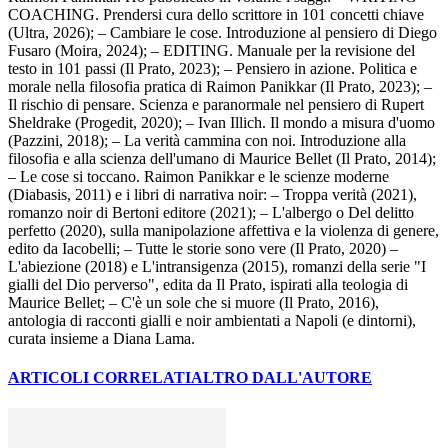
COACHING. Prendersi cura dello scrittore in 101 concetti chiave
(Ultra, 2026); – Cambiare le cose. Introduzione al pensiero di Diego
Fusaro (Moira, 2024); – EDITING. Manuale per la revisione del
testo in 101 passi (Il Prato, 2023); – Pensiero in azione. Politica e
morale nella filosofia pratica di Raimon Panikkar (Il Prato, 2023); –
Il rischio di pensare. Scienza e paranormale nel pensiero di Rupert
Sheldrake (Progedit, 2020); – Ivan Illich. Il mondo a misura d'uomo
(Pazzini, 2018); – La verità cammina con noi. Introduzione alla
filosofia e alla scienza dell'umano di Maurice Bellet (Il Prato, 2014);
– Le cose si toccano. Raimon Panikkar e le scienze moderne
(Diabasis, 2011) e i libri di narrativa noir: – Troppa verità (2021),
romanzo noir di Bertoni editore (2021); – L'albergo o Del delitto
perfetto (2020), sulla manipolazione affettiva e la violenza di genere,
edito da Iacobelli; – Tutte le storie sono vere (Il Prato, 2020) –
L'abiezione (2018) e L'intransigenza (2015), romanzi della serie "I
gialli del Dio perverso", edita da Il Prato, ispirati alla teologia di
Maurice Bellet; – C'è un sole che si muore (Il Prato, 2016),
antologia di racconti gialli e noir ambientati a Napoli (e dintorni),
curata insieme a Diana Lama.
ARTICOLI CORRELATI
ALTRO DALL'AUTORE