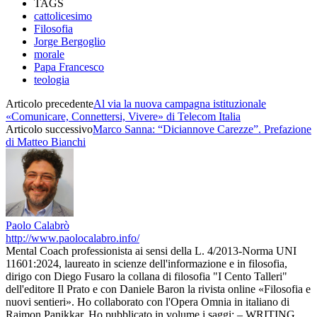
TAGS
cattolicesimo
Filosofia
Jorge Bergoglio
morale
Papa Francesco
teologia
Articolo precedente
Al via la nuova campagna istituzionale
«Comunicare, Connettersi, Vivere» di Telecom Italia
Articolo successivo
Marco Sanna: “Diciannove Carezze”. Prefazione
di Matteo Bianchi
Paolo Calabrò
http://www.paolocalabro.info/
Mental Coach professionista ai sensi della L. 4/2013-Norma UNI
11601:2024, laureato in scienze dell'informazione e in filosofia,
dirigo con Diego Fusaro la collana di filosofia "I Cento Talleri"
dell'editore Il Prato e con Daniele Baron la rivista online «Filosofia e
nuovi sentieri». Ho collaborato con l'Opera Omnia in italiano di
Raimon Panikkar. Ho pubblicato in volume i saggi: – WRITING