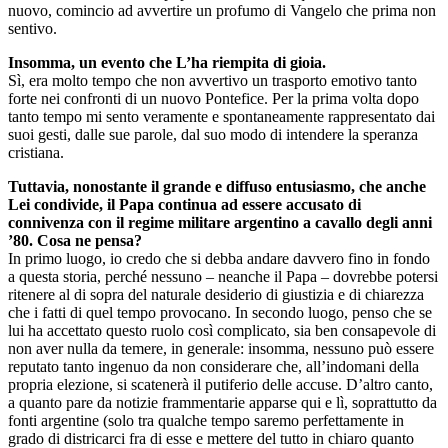
nuovo, comincio ad avvertire un profumo di Vangelo che prima non
sentivo.
Insomma, un evento che L’ha riempita di gioia.
Sì, era molto tempo che non avvertivo un trasporto emotivo tanto
forte nei confronti di un nuovo Pontefice. Per la prima volta dopo
tanto tempo mi sento veramente e spontaneamente rappresentato dai
suoi gesti, dalle sue parole, dal suo modo di intendere la speranza
cristiana.
Tuttavia, nonostante il grande e diffuso entusiasmo, che anche
Lei condivide, il Papa continua ad essere accusato di
connivenza con il regime militare argentino a cavallo degli anni
’80. Cosa ne pensa?
In primo luogo, io credo che si debba andare davvero fino in fondo
a questa storia, perché nessuno – neanche il Papa – dovrebbe potersi
ritenere al di sopra del naturale desiderio di giustizia e di chiarezza
che i fatti di quel tempo provocano. In secondo luogo, penso che se
lui ha accettato questo ruolo così complicato, sia ben consapevole di
non aver nulla da temere, in generale: insomma, nessuno può essere
reputato tanto ingenuo da non considerare che, all’indomani della
propria elezione, si scatenerà il putiferio delle accuse. D’altro canto,
a quanto pare da notizie frammentarie apparse qui e lì, soprattutto da
fonti argentine (solo tra qualche tempo saremo perfettamente in
grado di districarci fra di esse e mettere del tutto in chiaro quanto