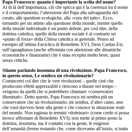
Papa Francesco: quanto è importante la scelta del nome?
Al di là dell’importanza, ciò che spicca qui è la coerenza tra il nome
e il comportamento, l’attenzione del Papa alla salvaguardia del
creato, alle questioni ecologiche, alla «cura del tutto». Ecco,
tornando per un attimo alla questione della morale, mentre quello
della morale individuale è un punto debole, per così dire, della
dottrina cattolica, quello della morale sociale è al contrario un
«punto di forza» della Chiesa cattolica in generale. Penso ad
esempio all’ultima Enciclica di Benedetto XVI, Deus Caritas Est,
sull’uguaglianza (anche affrontata con attenzione alle dinamiche
economiche e finanziarie) che è stata recepita molto bene, quasi
senza critiche.
Stiamo parlando insomma di una rivoluzione. Papa Francesco,
in questo senso, Le sembra un rivoluzionario?
Comincerei col dire che le vere rivoluzioni – quelle cioè che
producono effetti apprezzabili e riescono a durare nel tempo –
vengono da quelli che si potrebbero chiamare «conservatori
illuminati». Detto questo, Papa Francesco mi sembra più un
conservatore che un rivoluzionario; mi sembra, d’altro canto, uno
che vuol davvero bene alla gente e che conosce la situazione reale
del mondo. Non ragiona in termini «dottrinari» (come credo si possa
invece affermare di Benedetto XVI); non mette al primo posto la
dottrina, insomma, ma il contatto con la gente, le esigenze
dell’umanità (fermo restando che, come dicevamo all’inizio, si tratta