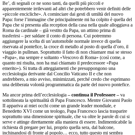
Be’, di segnali ce ne sono tanti, da quelli più piccoli e
apparentemente irrilevanti ad altri che potrebbero venir definiti delle
«piccole encicliche». A cominciare
dai gesti di umiltà del nuovo
Papa: forse l’immagine che principalmente mi ha colpito è quella del
Papa che si presenta alla reception della casa nella quale alloggiava a
Roma da cardinale – già vestito da Papa, un attimo prima di
trasferirsi – per saldare il conto di persona. Cui potremmo
aggiungere la scelta di un’automobile normale invece di quella
riservata al pontefice, la croce di metallo al posto di quella d’oro, il
viaggio in pullman. Soprattutto il fatto di non chiamare mai se stesso
«Papa», ma sempre e soltanto «Vescovo di Roma» (così come, a
quanto mi risulta, non ha mai chiamato il predecessore «Papa
emerito»). Si tratta di atteggiamenti che presuppongono una
ecclesiologia derivante dal Concilio Vaticano II e che non
andrebbero, a mio avviso, minimizzati, perché credo che esprimano
una deliberata volontà programmatica da parte del nuovo pontefice.
Ma ancor prima dell’ecclesiologia
– continua il Professore –
va
sottolineata la spiritualità di Papa Francesco. Mentre Giovanni Paolo
II appariva ai miei occhi come un grande leader mondiale, e
Benedetto XVI come un teologo, Papa Francesco lascia trasparire
soprattutto una dimensione spirituale, che va oltre le parole di cui si
serve e attinge direttamente alla maniera di essere. Indimenticabile la
richiesta di pregare per lui, proprio quella sera, dal balcone,
inchinandosi di fronte al popolo… ecco, tutto questo mi sembra