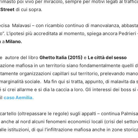
 rimasto poi vivo per miracolo, sempre per motivi legati al traffic
 Street
di cui sopra.
precisa Malavasi – con ricambio continuo di manovalanza, abbasta
”. L’ipotesi più accreditata al momento, spiega ancora Pedrieri 
a a
Milano.
 e autore del libro
Ghetto Italia (2015)
e
Le città del sesso
azione mafiosa in un territorio siano fondamentalmente quelli d
mente organizzazioni capillari sul territorio, prelevando manod
arginalità sociale. Ma fin qui si tratta, appunto, di malavita da
 si crei allarme e si dia la caccia a loro. Gli interessi dei boss
il
caso Aemilia.
cartello (oltrepassare le regole) sugli appalti – continua Palmisa
 anche al nord alcuni fenomeni economici locali (crisi del settore
le istituzioni, di qui l’infiltrazione mafiosa anche in zone stor