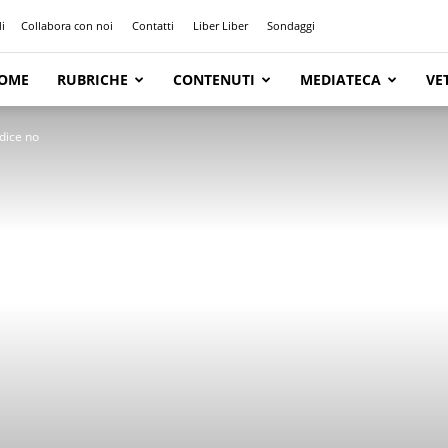
i
Collabora con noi
Contatti
Liber Liber
Sondaggi
OME
RUBRICHE
CONTENUTI
MEDIATECA
VE
 dice no