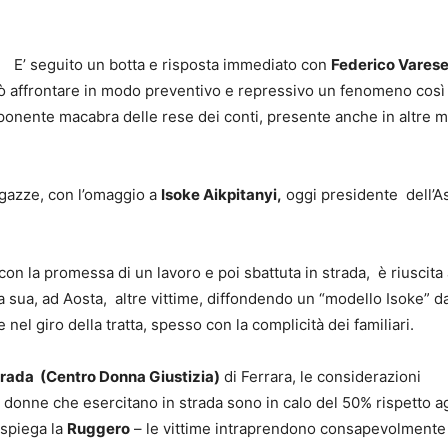
E’ seguito un botta e risposta immediato con
Federico Vares
uò affrontare in modo preventivo e repressivo un fenomeno così
nente macabra delle rese dei conti, presente anche in altre mal
ragazze, con l’omaggio a
Isoke Aikpitanyi,
oggi presidente dell’As
con la promessa di un lavoro e poi sbattuta in strada, è riuscita 
sa sua, ad Aosta, altre vittime, diffondendo un “modello Isoke” d
 nel giro della tratta, spesso con la complicità dei familiari.
strada (Centro Donna Giustizia)
di Ferrara, le considerazioni
 donne che esercitano in strada sono in calo del 50% rispetto ag
 spiega la
Ruggero
– le vittime intraprendono consapevolmente i