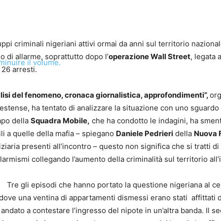
ppi criminali nigeriani attivi ormai da anni sul territorio nazio
o di allarme, soprattutto dopo l’
operazione Wall Street
, legata 
minuire il volume.
 26 arresti.
lisi del fenomeno, cronaca giornalistica, approfondimenti”,
org
à estense, ha tentato di analizzare la situazione con uno sguardo
apo della
Squadra Mobile,
che ha condotto le indagini, ha smentit
ili a quelle della mafia – spiegano
Daniele Pedrieri
della
Nuova 
iziaria presenti all’incontro – questo non significa che si tratti
llarmismi collegando l’aumento della criminalità sul territorio all
Tre gli episodi che hanno portato la questione nigeriana al ce
 dove una ventina di appartamenti dismessi erano stati affittati 
era andato a contestare l’ingresso del nipote in un’altra banda. Il