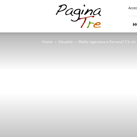
Pagina
Acced
Tre
H
Home
Attualità
Mafia nigeriana a Ferrara? C’è chi