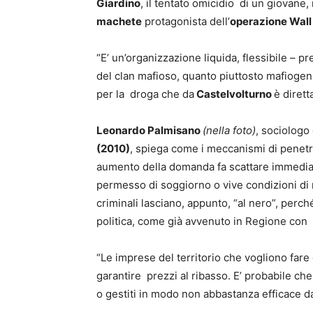
Giardino
, il tentato omicidio di un giovane,
machete
protagonista dell’
operazione Wall
“E’ un’organizzazione liquida, flessibile – 
del clan mafioso, quanto piuttosto mafiogeno
per la droga che da
Castelvolturno
è dirett
Leonardo Palmisano
(nella foto)
, sociologo
(2010)
, spiega come i meccanismi di penetr
aumento della domanda fa scattare immediata
permesso di soggiorno o vive condizioni di m
criminali lasciano, appunto, “al nero”, perché
politica, come già avvenuto in Regione con 
“Le imprese del territorio che vogliono fare 
garantire prezzi al ribasso. E’ probabile che
o gestiti in modo non abbastanza efficace dal