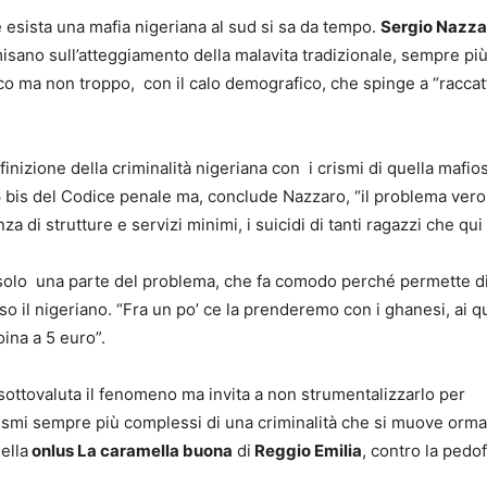
 esista una mafia nigeriana al sud si sa da tempo.
Sergio Nazza
isano sull’atteggiamento della malavita tradizionale, sempre più
co ma non troppo, con il calo demografico, che spinge a “raccatta
inizione della criminalità nigeriana con i crismi di quella mafi
16 bis del Codice penale ma, conclude Nazzaro, “il problema vero 
 di strutture e servizi minimi, i suicidi di tanti ragazzi che qu
solo una parte del problema, che fa comodo perché permette di s
so il nigeriano. “Fra un po’ ce la prenderemo con i ghanesi, ai q
oina a 5 euro”.
 sottovaluta il fenomeno ma invita a non strumentalizzarlo per
anismi sempre più complessi di una criminalità che si muove ormai 
ella
onlus La caramella buona
di
Reggio Emilia
, contro la pedo