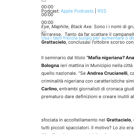
00:00
Podcast:
Apple Podcasts
|
RSS
00:00
00:00
Eye, Maphite, Black Axe.
Sono i i nomi di gru
ferrarese. Tanto da far scattare il campanell
Usa i tasti freccia su/giù per aumentare o di
Grattacielo
, conclusasi l’ottobre scorso con
ll seminario dal titolo
“Mafia nigeriana? Ana
Bologna
ieri mattina in Municipio nella citt
quello nazionale. “Se
Andrea Crucianelli
, c
criminalità nigeriana con caratteristiche sim
Carlino,
entrambi giornalisti di cronaca giud
prematuro dare definizioni e creare inutili a
sfociata in accoltellamento nel
Grattacielo
,
tutti piccoli spacciatori. Il motivo? Lo zio 