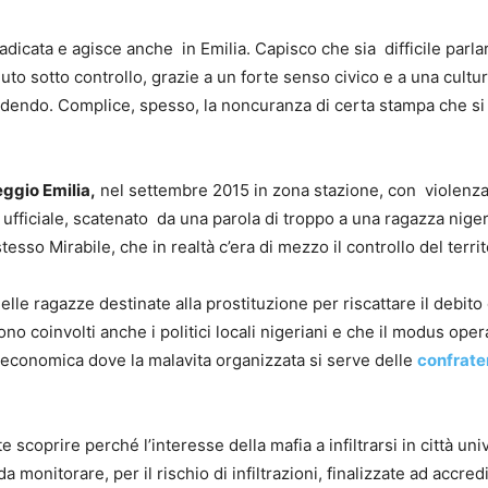
radicata e agisce anche in Emilia. Capisco che sia difficile par
o sotto controllo, grazie a un forte senso civico e a una cultura
edendo. Complice, spesso, la noncuranza di certa stampa che si a
ggio Emilia,
nel settembre 2015 in zona stazione, con violenza
 ufficiale, scatenato da una parola di troppo a una ragazza niger
esso Mirabile, che in realtà c’era di mezzo il controllo del terri
elle ragazze destinate alla prostituzione per riscattare il debito
ono coinvolti anche i politici locali nigeriani e che il modus op
 economica dove la malavita organizzata si serve delle
confrate
scoprire perché l’interesse della mafia a infiltrarsi in città un
 monitorare, per il rischio di infiltrazioni, finalizzate ad accredi