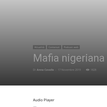
Attualità
Contenuti
Podcast web
Mafia nigeriana 
Di
Anna Cavallo
-
17 Novembre 2019
1828
Audio Player