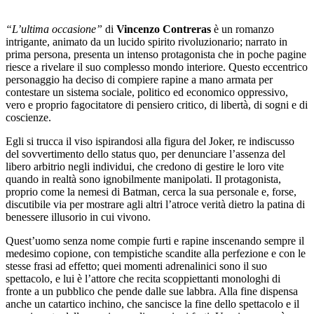
“L’ultima occasione”
di
Vincenzo Contreras
è un romanzo
intrigante, animato da un lucido spirito rivoluzionario; narrato in
prima persona, presenta un intenso protagonista che in poche pagine
riesce a rivelare il suo complesso mondo interiore. Questo eccentrico
personaggio ha deciso di compiere rapine a mano armata per
contestare un sistema sociale, politico ed economico oppressivo,
vero e proprio fagocitatore di pensiero critico, di libertà, di sogni e di
coscienze.
Egli si trucca il viso ispirandosi alla figura del Joker, re indiscusso
del sovvertimento dello status quo, per denunciare l’assenza del
libero arbitrio negli individui, che credono di gestire le loro vite
quando in realtà sono ignobilmente manipolati. Il protagonista,
proprio come la nemesi di Batman, cerca la sua personale e, forse,
discutibile via per mostrare agli altri l’atroce verità dietro la patina di
benessere illusorio in cui vivono.
Quest’uomo senza nome compie furti e rapine inscenando sempre il
medesimo copione, con tempistiche scandite alla perfezione e con le
stesse frasi ad effetto; quei momenti adrenalinici sono il suo
spettacolo, e lui è l’attore che recita scoppiettanti monologhi di
fronte a un pubblico che pende dalle sue labbra. Alla fine dispensa
anche un catartico inchino, che sancisce la fine dello spettacolo e il