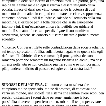
compimento della sua ricerca di emozioni forti. Un giorno, però, una
rapina va a finire male ed egli si ritrova a essere inseguito dalla
polizia; invece di darsi per vinto, comprende la potenza di quel
momento drammatico in cui può continuare a recitare, seppur senza
copione: indossa quindi il cilindro e, salendo sul tettuccio della sua
macchina, si esibisce per la folla curiosa che si sta assiepando
intorno a lui. È un’occasione unica e irripetibile per gridare al
mondo il suo atto d’accusa e per divulgare il suo manifesto
sovversivo, benché sia conscio di uscirne martire e probabilmente
sconfitto.
Vincenzo Contreras riflette sulle contraddizioni della società odierna,
sul tempo sprecato in futilità, sulla libertà negata e su quella che egli
definisce “la fabbrica di esseri umani”; il protagonista del suo
romanzo potrebbe sembrare un ingenuo idealista ad alcuni, ma cosa
ci resta nella vita se non crediamo più nei sogni e se non possiamo
più prenderci il diritto di pensare ed agire con la nostra testa?
SINOSSI DELL’OPERA.
Un uomo e una maschera che
compiono rapine spettacolo, rapine di protesta, di contestazione
verso un mondo, una società, un sistema che sembra avere scopi ben
precisi: distruggere i sogni delle persone, annientare la loro
possibilità di avere un pensiero critico, rubarne il tempo per evitare
che la gente possa avere una vita migliore, una vita fatta di