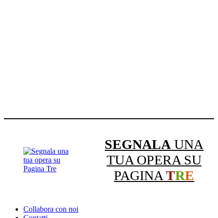
SEGNALA
UNA
TUA OPERA SU
PAGINA
T
R
E
Collabora con noi
Contatti