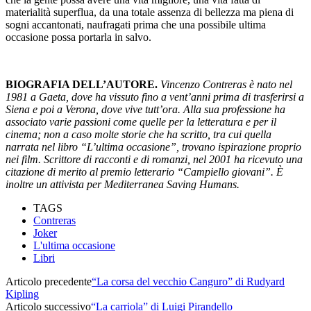
materialità superflua, da una totale assenza di bellezza ma piena di
sogni accantonati, naufragati prima che una possibile ultima
occasione possa portarla in salvo.
BIOGRAFIA DELL’AUTORE.
Vincenzo Contreras è nato nel
1981 a Gaeta, dove ha vissuto fino a vent’anni prima di trasferirsi a
Siena e poi a Verona, dove vive tutt’ora. Alla sua professione ha
associato varie passioni come quelle per la letteratura e per il
cinema; non a caso molte storie che ha scritto, tra cui quella
narrata nel libro “L’ultima occasione”, trovano ispirazione proprio
nei film. Scrittore di racconti e di romanzi, nel 2001 ha ricevuto una
citazione di merito al premio letterario “Campiello giovani”. È
inoltre un attivista per Mediterranea Saving Humans.
TAGS
Contreras
Joker
L'ultima occasione
Libri
Articolo precedente
“La corsa del vecchio Canguro” di Rudyard
Kipling
Articolo successivo
“La carriola” di Luigi Pirandello