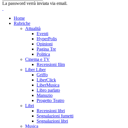
La password verrà inviata via email.
Home
Rubriche
Attualità
Eventi
HyperPolis
Opinioni
Pagina Tre
Politica
Cinema e TV
Recensioni film
Liber Liber
Griffo
LiberClick
LiberMusica
Libro parlato
Manuzio
Progetto Teatro
Libri
Recensioni libri
Segnalazioni fumetti
Segnalazioni libri
Musica