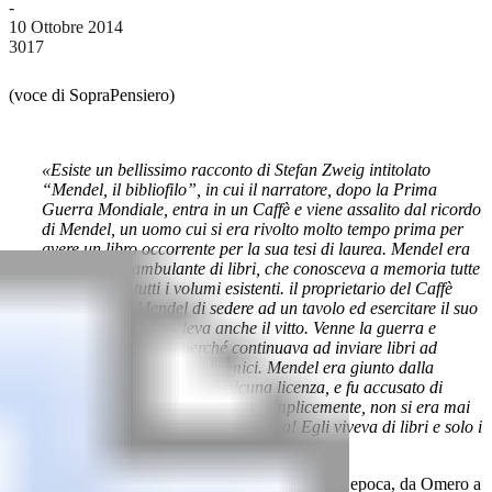
-
10 Ottobre 2014
3017
(voce di SopraPensiero)
«Esiste un bellissimo racconto di Stefan Zweig intitolato
“Mendel, il bibliofilo”, in cui il narratore, dopo la Prima
Guerra Mondiale, entra in un Caffè e viene assalito dal ricordo
di Mendel, un uomo cui si era rivolto molto tempo prima per
avere un libro occorrente per la sua tesi di laurea. Mendel era
un venditore ambulante di libri, che conosceva a memoria tutte
le edizioni di tutti i volumi esistenti. il proprietario del Caffè
permetteva a Mendel di sedere ad un tavolo ed esercitare il suo
mestiere e gli concedeva anche il vitto. Venne la guerra e
Mendel fu arrestato perché continuava ad inviare libri ad
italiani, inglesi, russi, ai nemici. Mendel era giunto dalla
lontana Russia non aveva alcuna licenza, e fu accusato di
spionaggio. Il vecchio Mendel, semplicemente, non si era mai
accorto che era scoppiata la guerra! Egli viveva di libri e solo i
libri sopravvivono alla guerra».
Un tuffo nella letteratura di ogni genere e di ogni epoca, da Omero a