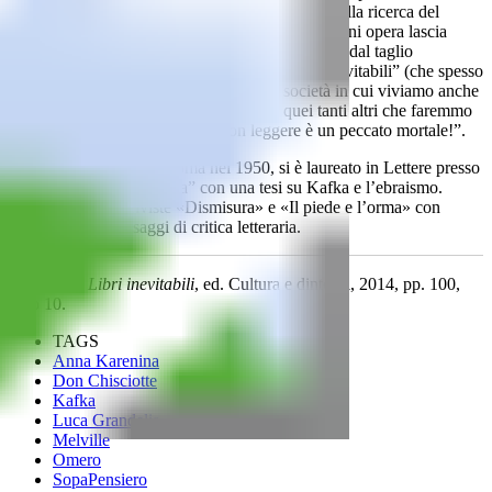
Melville, da Don Chisciotte ad Anna Karenina, alla ricerca del
dettaglio, dekl risvolto, del rivolo di senso che ogni opera lascia
intravedere al lettore attento. Un saggio letterario dal taglio
giornalistico, in cui si parla di quei tanti libri “inevitabili” (che spesso
hanno contribuito alla formazione della società in cui viviamo anche
quando non ne siamo consapevoli) e di quei tanti altri che faremmo
bene a non evitare, perché… “non leggere è un peccato mortale!”.
Mario Amato è nato a Roma nel 1950, si è laureato in Lettere presso
l’Università “La Sapienza” con una tesi su Kafka e l’ebraismo.
Contribuisce alle riviste «Dismisura» e «Il piede e l’orma» con
racconti, poesie e saggi di critica letteraria.
M. Amato,
Libri inevitabili
, ed. Cultura e dintorni, 2014, pp. 100,
euro 10.
TAGS
Anna Karenina
Don Chisciotte
Kafka
Luca Grandelis
Melville
Omero
SopaPensiero