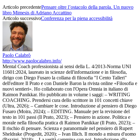
Articolo precedente
Pensare oltre l’ostacolo della parola. Un nuovo
libro Mimesis di Adriano Accattino
Articolo successivo
Conferenza per la piena accessibilità
Paolo Calabrò
http://www.paolocalabro.info/
Mental Coach professionista ai sensi della L. 4/2013-Norma UNI
11601:2024, laureato in scienze dell'informazione e in filosofia,
dirigo con Diego Fusaro la collana di filosofia "I Cento Talleri"
dell'editore Il Prato e con Daniele Baron la rivista online «Filosofia e
nuovi sentieri». Ho collaborato con l'Opera Omnia in italiano di
Raimon Panikkar. Ho pubblicato in volume i saggi: – WRITING
COACHING. Prendersi cura dello scrittore in 101 concetti chiave
(Ultra, 2026); – Cambiare le cose. Introduzione al pensiero di Diego
Fusaro (Moira, 2024); – EDITING. Manuale per la revisione del
testo in 101 passi (Il Prato, 2023); – Pensiero in azione. Politica e
morale nella filosofia pratica di Raimon Panikkar (Il Prato, 2023); –
Il rischio di pensare. Scienza e paranormale nel pensiero di Rupert
Sheldrake (Progedit, 2020); – Ivan Illich. Il mondo a misura d'uomo
(Pazzini, 2018); – La verità cammina con noi. Introduzione alla