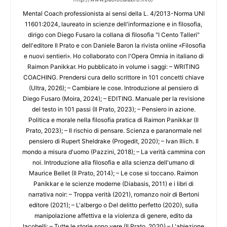
Mental Coach professionista ai sensi della L. 4/2013-Norma UNI
11601:2024, laureato in scienze dell'informazione e in filosofia,
dirigo con Diego Fusaro la collana di filosofia "I Cento Talleri"
dell'editore Il Prato e con Daniele Baron la rivista online «Filosofia
e nuovi sentieri». Ho collaborato con l'Opera Omnia in italiano di
Raimon Panikkar. Ho pubblicato in volume i saggi: – WRITING
COACHING. Prendersi cura dello scrittore in 101 concetti chiave
(Ultra, 2026); – Cambiare le cose. Introduzione al pensiero di
Diego Fusaro (Moira, 2024); – EDITING. Manuale per la revisione
del testo in 101 passi (Il Prato, 2023); – Pensiero in azione.
Politica e morale nella filosofia pratica di Raimon Panikkar (Il
Prato, 2023); – Il rischio di pensare. Scienza e paranormale nel
pensiero di Rupert Sheldrake (Progedit, 2020); – Ivan Illich. Il
mondo a misura d'uomo (Pazzini, 2018); – La verità cammina con
noi. Introduzione alla filosofia e alla scienza dell'umano di
Maurice Bellet (Il Prato, 2014); – Le cose si toccano. Raimon
Panikkar e le scienze moderne (Diabasis, 2011) e i libri di
narrativa noir: – Troppa verità (2021), romanzo noir di Bertoni
editore (2021); – L'albergo o Del delitto perfetto (2020), sulla
manipolazione affettiva e la violenza di genere, edito da
Iacobelli; – Tutte le storie sono vere (Il Prato, 2020) – L'abiezione