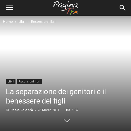
Home
Libri
Recensioni libri
Libri
Recensioni libri
La separazione dei genitori e il
benessere dei figli
Di
Paolo Calabrò
-
28 Marzo 2011
2137