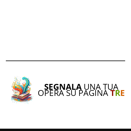
SEGNALA
UNA TUA
OPERA SU PAGINA
T
R
E