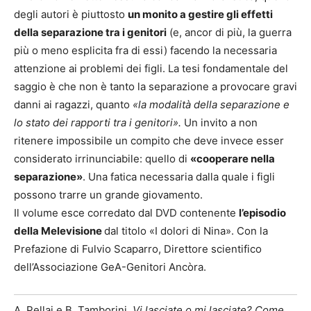
degli autori è piuttosto
un monito a gestire gli effetti
della separazione tra i genitori
(e, ancor di più, la guerra
più o meno esplicita fra di essi) facendo la necessaria
attenzione ai problemi dei figli. La tesi fondamentale del
saggio è che non è tanto la separazione a provocare gravi
danni ai ragazzi, quanto
«la modalità della separazione e
lo stato dei rapporti tra i genitori».
Un invito a non
ritenere impossibile un compito che deve invece esser
considerato irrinunciabile: quello di
«cooperare nella
separazione»
. Una fatica necessaria dalla quale i figli
possono trarre un grande giovamento.
Il volume esce corredato dal DVD contenente
l’episodio
della Melevisione
dal titolo «I dolori di Nina». Con la
Prefazione di Fulvio Scaparro, Direttore scientifico
dell’Associazione GeA-Genitori Ancòra.
A. Pellai e B. Tamborini,
Vi lasciate o mi lasciate? Come