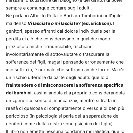
messa in discussione del bisogno (e del diritto) di poter
sempre e comunque contare sugli adulti.
Ne parlano Alberto Pellai e Barbara Tamborini nell’agile
ma denso
Vi lasciate o mi lasciate?
(ed. Erickson).
I
genitori, spesso affranti dal dolore individuale per la
perdita di ciò che consideravano in qualche modo
prezioso o anche irrinunciabile, rischiano
involontariamente di sottovalutare o trascurare la
sofferenza dei figli, magari pensando
erroneamente che
«se soffro io, è normale che soffrano anche loro». Ma c’è
un rischio ulteriore da parte degli adulti: quello di
fraintendere o di misconoscere la sofferenza specifica
dei bambini,
assimilandola alla propria o considerandola
un «generico senso di mancanza»; mentre si tratta in
realtà di qualcosa di completamente diverso e di ben più
pericoloso (in psicologia si parla della separazione dei
genitori come della «distruzione psichica dei figli»).
Il libro non emette nessuna condanna moralistica; quello