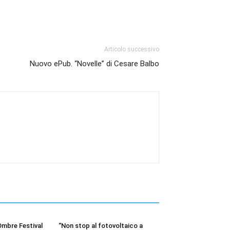
Articolo successivo
Nuovo ePub. “Novelle” di Cesare Balbo
Ombre Festival
“Non stop al fotovoltaico a