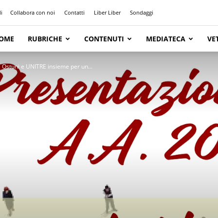
i
Collabora con noi
Contatti
Liber Liber
Sondaggi
OME
RUBRICHE
CONTENUTI
MEDIATECA
VE
 Ostuni e UNITRE insieme per un...