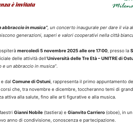
n abbraccio in musica”
, un concerto inaugurale per dare il vi
niscono generazioni, saperi e valori cooperativi nella città bianc
ospiterà
mercoledì 5 novembre 2025 alle ore 17:00
, presso la
S
iale delle attività dell’
Università delle Tre Età – UNITRE di Ost
o e un abbraccio in musica”
.
e dal
Comune di Ostuni
, rappresenta il primo appuntamento d
 corsi che, tra novembre e dicembre, toccheranno temi di grande i
a attiva alla salute, fino alle arti figurative e alla musica.
Maestri
Gianni Nobile
(tastiera) e
Gianvito Carriero
(oboe), in un
o anno di condivisione, conoscenza e partecipazione.