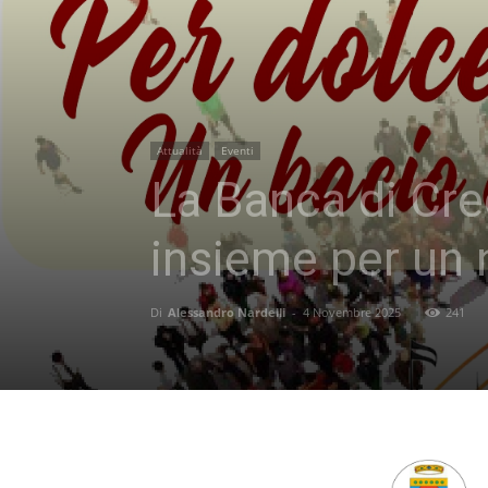
Attualità
Eventi
La Banca di Cre
insieme per un 
Di
Alessandro Nardelli
-
4 Novembre 2025
241