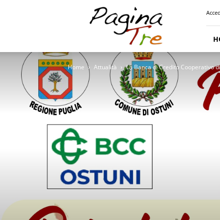
Pagina
Acced
Tre
H
Home
Attualità
La Banca di Credito Cooperativo di