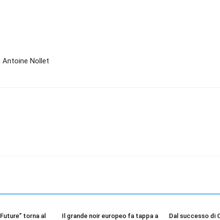
n Antoine Nollet
 Future” torna al
Il grande noir europeo fa tappa a
Dal successo di 