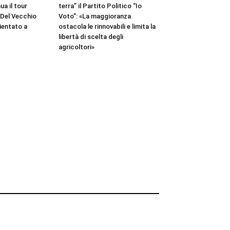
ua il tour
terra” il Partito Politico “Io
i Del Vecchio
Voto”: «La maggioranza
bientato a
ostacola le rinnovabili e limita la
libertà di scelta degli
agricoltori»