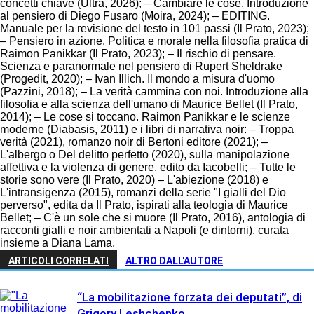
concetti chiave (Ultra, 2026); – Cambiare le cose. Introduzione
al pensiero di Diego Fusaro (Moira, 2024); – EDITING.
Manuale per la revisione del testo in 101 passi (Il Prato, 2023);
– Pensiero in azione. Politica e morale nella filosofia pratica di
Raimon Panikkar (Il Prato, 2023); – Il rischio di pensare.
Scienza e paranormale nel pensiero di Rupert Sheldrake
(Progedit, 2020); – Ivan Illich. Il mondo a misura d'uomo
(Pazzini, 2018); – La verità cammina con noi. Introduzione alla
filosofia e alla scienza dell'umano di Maurice Bellet (Il Prato,
2014); – Le cose si toccano. Raimon Panikkar e le scienze
moderne (Diabasis, 2011) e i libri di narrativa noir: – Troppa
verità (2021), romanzo noir di Bertoni editore (2021); –
L'albergo o Del delitto perfetto (2020), sulla manipolazione
affettiva e la violenza di genere, edito da Iacobelli; – Tutte le
storie sono vere (Il Prato, 2020) – L'abiezione (2018) e
L'intransigenza (2015), romanzi della serie "I gialli del Dio
perverso", edita da Il Prato, ispirati alla teologia di Maurice
Bellet; – C'è un sole che si muore (Il Prato, 2016), antologia di
racconti gialli e noir ambientati a Napoli (e dintorni), curata
insieme a Diana Lama.
ARTICOLI CORRELATI
ALTRO DALL'AUTORE
“La mobilitazione forzata dei deputati”, di
Grigory Leshchenko