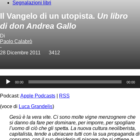
Segnalazioni libri
Il Vangelo di un utopista.
Un libro
di don Andrea Gallo
Di
Paolo Calabrò
-
28 Dicembre 2011
3412
Audio
00:00
00:00
Player
Podcast:
Apple Podcasts
|
RSS
(voce di
Luca Grandelis
)
Gesù è la vera vite. Ci sono molte vigne menzognere che
si danno da fare per dominare, per imporre, per spogliare
l’uomo di ciò che gli spetta. La nuova cultura neoliberista,
capitalista, tende a ubriacare tutti con la sua propaganda di
consumo, con il suo desiderio di piacere che si ottiene a