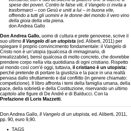
spese dei poveri. Contro le false viti, il Vangelo ci invita a
trasformarci – con Gesù e uniti a lui – in buona vite,
offrendo a tutti gli uomini e le donne del mondo il vero vino
della gioia della vita piena.
don Andrea Gallo
Don Andrea Gallo,
uomo di cultura e prete genovese, scrive il
suo ultimo
Il Vangelo di un utopista
(ed. Aliberti, 2011) per
spiegare il proprio convincimento fondamentale: il Vangelo di
Cristo non è un’utopia (qualcosa di immaginario, di
irrealizzabile), bensì qualcosa di molto concreto, che dovrebbe
prendere corpo nella vita quotidiana di ogni cristiano. Rispetto
al mondo così com’è oggi, tuttavia,
il cristiano è un utopista:
perché pretende di portare la giustizia e la pace in una realtà
pervasa dallo sfruttamento e dal conflitto (in genere chiamato:
competizione). Il libro affronta i temi della famiglia umana, della
pace, della sobrietà e della Costituzione, riservando un ultimo
capitolo alle figure di De André e di Balducci. Con la
Prefazione di Loris Mazzetti
.
Don Andrea Gallo,
Il Vangelo di un utopista,
ed. Aliberti, 2011,
pp. 90, euro 9,90.
TAGS