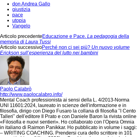
don Andrea Gallo
giustizia
pace
utopia
Vangelo
Articolo precedente
Educazione e Pace.
La pedagogia della
memoria di Laura Tussi
Articolo successivo
Perché non ci sei più?
Un nuovo volume
Erickson sull’esperienza del lutto nei bambini
Paolo Calabrò
http://www.paolocalabro.info/
Mental Coach professionista ai sensi della L. 4/2013-Norma
UNI 11601:2024, laureato in scienze dell'informazione e in
filosofia, dirigo con Diego Fusaro la collana di filosofia "I Cento
Talleri" dell'editore Il Prato e con Daniele Baron la rivista online
«Filosofia e nuovi sentieri». Ho collaborato con l'Opera Omnia
in italiano di Raimon Panikkar. Ho pubblicato in volume i saggi:
– WRITING COACHING. Prendersi cura dello scrittore in 101