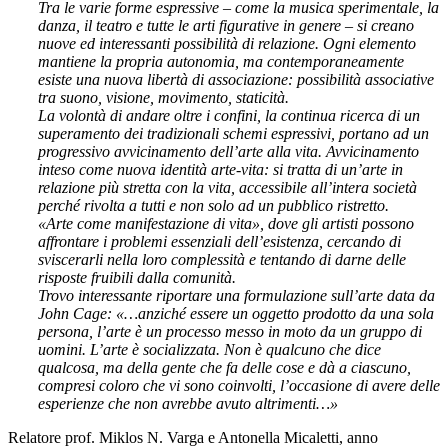
Tra le varie forme espressive – come la musica sperimentale, la
danza, il teatro e tutte le arti figurative in genere – si creano
nuove ed interessanti possibilità di relazione. Ogni elemento
mantiene la propria autonomia, ma contemporaneamente
esiste una nuova libertà di associazione: possibilità associative
tra suono, visione, movimento, staticità.
La volontà di andare oltre i confini, la continua ricerca di un
superamento dei tradizionali schemi espressivi, portano ad un
progressivo avvicinamento dell’arte alla vita. Avvicinamento
inteso come nuova identità arte-vita: si tratta di un’arte in
relazione più stretta con la vita, accessibile all’intera società
perché rivolta a tutti e non solo ad un pubblico ristretto.
«Arte come manifestazione di vita», dove gli artisti possono
affrontare i problemi essenziali dell’esistenza, cercando di
sviscerarli nella loro complessità e tentando di darne delle
risposte fruibili dalla comunità.
Trovo interessante riportare una formulazione sull’arte data da
John Cage: «…anziché essere un oggetto prodotto da una sola
persona, l’arte è un processo messo in moto da un gruppo di
uomini. L’arte è socializzata. Non è qualcuno che dice
qualcosa, ma della gente che fa delle cose e dà a ciascuno,
compresi coloro che vi sono coinvolti, l’occasione di avere delle
esperienze che non avrebbe avuto altrimenti…»
Relatore prof. Miklos N. Varga e Antonella Micaletti, anno