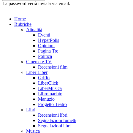
La password verrà inviata via email.
Home
Rubriche
Attualità
Eventi
HyperPolis
Opinioni
Pagina Tre
Politica
Cinema e TV
Recensioni film
Liber Liber
Griffo
LiberClick
LiberMusica
Libro parlato
Manuzio
Progetto Teatro
Libri
Recensioni libri
Segnalazioni fumetti
Segnalazioni libri
Musica