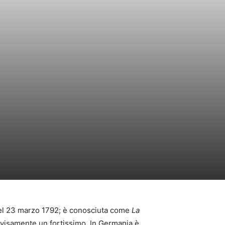
del 23 marzo 1792; è conosciuta come
La
isamente un fortissimo. In Germania è