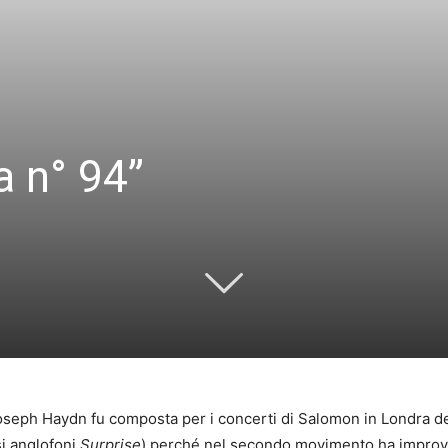
a n° 94”
Joseph Haydn fu composta per i concerti di Salomon in Londra 
i anglofoni
Surprise
) perché nel secondo movimento ha improvv