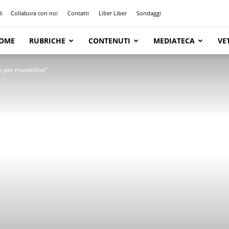
i
Collabora con noi
Contatti
Liber Liber
Sondaggi
OME
RUBRICHE
CONTENUTI
MEDIATECA
VE
o per mandolino”