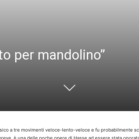
to per mandolino”
ssico a tre movimenti veloce-lento-veloce e fu probabilmente sc
 breve, è una delle poche opere di Hasse ad essere stata onorata