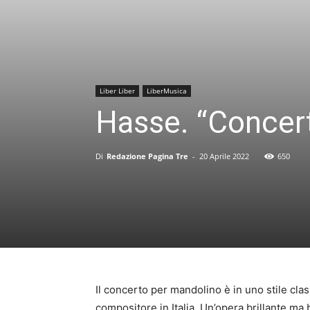
Liber Liber
LiberMusica
Hasse. “Concer
Di
Redazione Pagina Tre
-
20 Aprile 2022
650
Il concerto per mandolino è in uno stile cla
compositore in Italia. Un’opera brillante ma