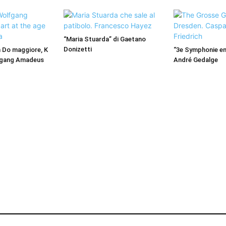
“Maria Stuarda” di Gaetano
Donizetti
in Do maggiore, K
“3e Symphonie en 
lfgang Amadeus
André Gedalge