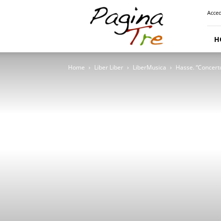
Pagina
Acced
Tre
H
Home
Liber Liber
LiberMusica
Hasse. “Concert