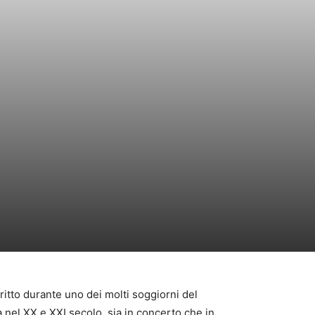
ritto durante uno dei molti soggiorni del
 nel XX e XXI secolo, sia in concerto che in