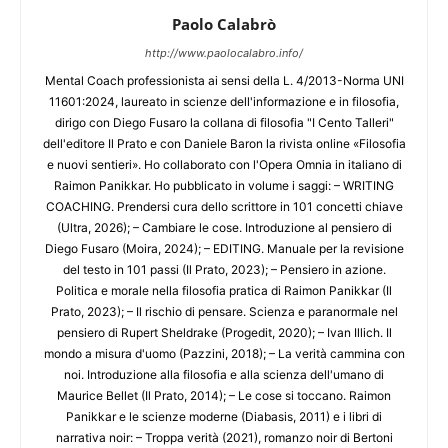
Paolo Calabrò
http://www.paolocalabro.info/
Mental Coach professionista ai sensi della L. 4/2013-Norma UNI
11601:2024, laureato in scienze dell'informazione e in filosofia,
dirigo con Diego Fusaro la collana di filosofia "I Cento Talleri"
dell'editore Il Prato e con Daniele Baron la rivista online «Filosofia
e nuovi sentieri». Ho collaborato con l'Opera Omnia in italiano di
Raimon Panikkar. Ho pubblicato in volume i saggi: – WRITING
COACHING. Prendersi cura dello scrittore in 101 concetti chiave
(Ultra, 2026); – Cambiare le cose. Introduzione al pensiero di
Diego Fusaro (Moira, 2024); – EDITING. Manuale per la revisione
del testo in 101 passi (Il Prato, 2023); – Pensiero in azione.
Politica e morale nella filosofia pratica di Raimon Panikkar (Il
Prato, 2023); – Il rischio di pensare. Scienza e paranormale nel
pensiero di Rupert Sheldrake (Progedit, 2020); – Ivan Illich. Il
mondo a misura d'uomo (Pazzini, 2018); – La verità cammina con
noi. Introduzione alla filosofia e alla scienza dell'umano di
Maurice Bellet (Il Prato, 2014); – Le cose si toccano. Raimon
Panikkar e le scienze moderne (Diabasis, 2011) e i libri di
narrativa noir: – Troppa verità (2021), romanzo noir di Bertoni