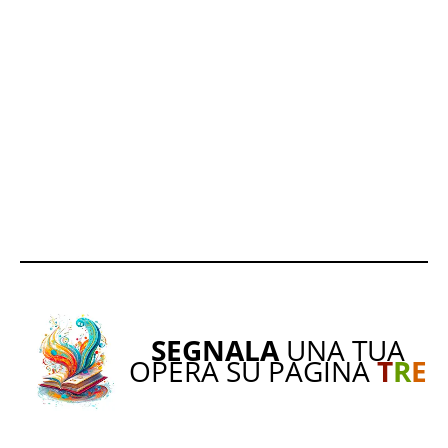
SEGNALA
UNA TUA
OPERA SU PAGINA
T
R
E