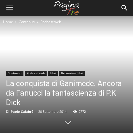
Home
Contenuti
Podcast web
Contenuti
Podcast web
Libri
Recensioni libri
La conquista di Ganimede. Ancora
da Fanucci la fantascienza di P.K.
Dick
Di
Paolo Calabrò
-
20 Settembre 2014
2772