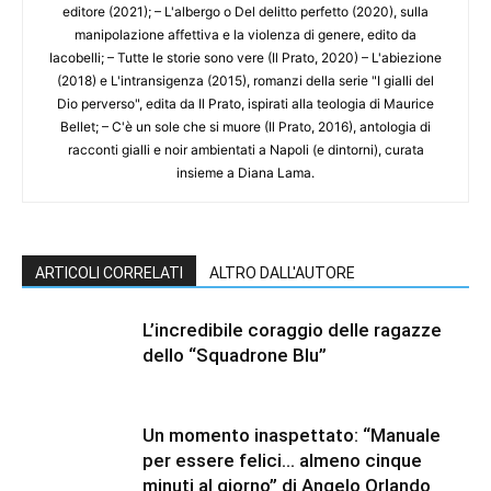
editore (2021); – L'albergo o Del delitto perfetto (2020), sulla
manipolazione affettiva e la violenza di genere, edito da
Iacobelli; – Tutte le storie sono vere (Il Prato, 2020) – L'abiezione
(2018) e L'intransigenza (2015), romanzi della serie "I gialli del
Dio perverso", edita da Il Prato, ispirati alla teologia di Maurice
Bellet; – C'è un sole che si muore (Il Prato, 2016), antologia di
racconti gialli e noir ambientati a Napoli (e dintorni), curata
insieme a Diana Lama.
ARTICOLI CORRELATI
ALTRO DALL'AUTORE
L’incredibile coraggio delle ragazze
dello “Squadrone Blu”
Un momento inaspettato: “Manuale
per essere felici… almeno cinque
minuti al giorno” di Angelo Orlando