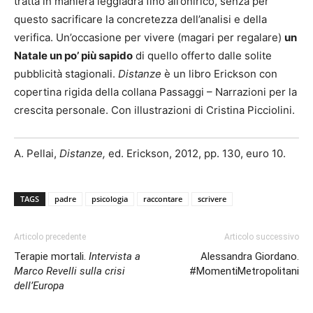
tratta in maniera leggiadra fino all’onirico, senza per
questo sacrificare la concretezza dell’analisi e della
verifica. Un’occasione per vivere (magari per regalare)
un
Natale un po’ più sapido
di quello offerto dalle solite
pubblicità stagionali.
Distanze
è un libro Erickson con
copertina rigida della collana Passaggi – Narrazioni per la
crescita personale. Con illustrazioni di Cristina Picciolini.
A. Pellai,
Distanze,
ed. Erickson, 2012, pp. 130, euro 10.
TAGS
padre
psicologia
raccontare
scrivere
Articolo precedente
Articolo successivo
Terapie mortali.
Intervista a
Alessandra Giordano.
Marco Revelli sulla crisi
#MomentiMetropolitani
dell’Europa