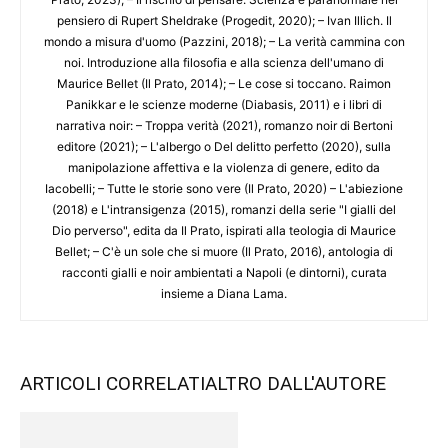
pensiero di Rupert Sheldrake (Progedit, 2020); – Ivan Illich. Il
mondo a misura d'uomo (Pazzini, 2018); – La verità cammina con
noi. Introduzione alla filosofia e alla scienza dell'umano di
Maurice Bellet (Il Prato, 2014); – Le cose si toccano. Raimon
Panikkar e le scienze moderne (Diabasis, 2011) e i libri di
narrativa noir: – Troppa verità (2021), romanzo noir di Bertoni
editore (2021); – L'albergo o Del delitto perfetto (2020), sulla
manipolazione affettiva e la violenza di genere, edito da
Iacobelli; – Tutte le storie sono vere (Il Prato, 2020) – L'abiezione
(2018) e L'intransigenza (2015), romanzi della serie "I gialli del
Dio perverso", edita da Il Prato, ispirati alla teologia di Maurice
Bellet; – C'è un sole che si muore (Il Prato, 2016), antologia di
racconti gialli e noir ambientati a Napoli (e dintorni), curata
insieme a Diana Lama.
ARTICOLI CORRELATI
ALTRO DALL'AUTORE