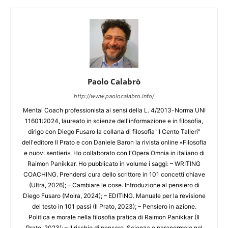
Paolo Calabrò
http://www.paolocalabro.info/
Mental Coach professionista ai sensi della L. 4/2013-Norma UNI
11601:2024, laureato in scienze dell'informazione e in filosofia,
dirigo con Diego Fusaro la collana di filosofia "I Cento Talleri"
dell'editore Il Prato e con Daniele Baron la rivista online «Filosofia
e nuovi sentieri». Ho collaborato con l'Opera Omnia in italiano di
Raimon Panikkar. Ho pubblicato in volume i saggi: – WRITING
COACHING. Prendersi cura dello scrittore in 101 concetti chiave
(Ultra, 2026); – Cambiare le cose. Introduzione al pensiero di
Diego Fusaro (Moira, 2024); – EDITING. Manuale per la revisione
del testo in 101 passi (Il Prato, 2023); – Pensiero in azione.
Politica e morale nella filosofia pratica di Raimon Panikkar (Il
Prato, 2023); – Il rischio di pensare. Scienza e paranormale nel