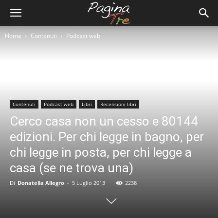
Home
Contenuti
Podcast web
Contenuti
Podcast web
Libri
Recensioni libri
Cerco casa non un cesso e 80144
edizioni. Per chi legge in bagno, per
chi legge in posta, per chi legge a
casa (se ne trova una)
Di
Donatella Allegro
-
5 Luglio 2013
2238