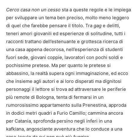
Cerco casa non un cesso
sta a queste regole e le impiega
per sviluppare un tema ben preciso, molto meno leggero
di quel che farebbe pensare il titolo. Tra
gag
e delitti,
teneri amori giovanili ed esperienze di solitudine, tutti i
racconti trattano dell’estenuante e grottesca ricerca di
una casa appena decorosa, nell’esperienza di studenti
fuori sede, giovani coppie, lavoratori con pochi soldi e
pochissime pretese. Ma per quanto le pretese si
abbassino, la realtà supera ogni immaginazione, ed ecco
che insieme agli autori e ai loro disperati ma dignitosi
personaggi il lettore si trova ad attraversare le periferie
più remote di Bologna, tenta di fermarsi in un
rumorosissimo appartamento sulla Prenestina, approda
in dodici metri quadri a Furio Camillo; cammina ancora
per Catania, sprofonda persino negli inferi in una
kafkiana, angosciante avventura che lo conduce a una
casa-loculo da cui non può più fuggire
.