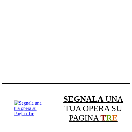
SEGNALA
UNA
TUA OPERA SU
PAGINA
T
R
E