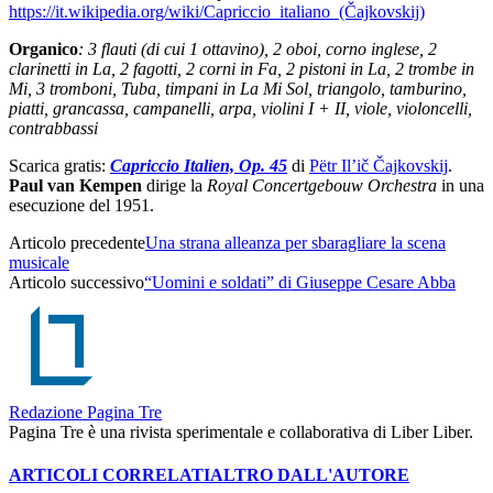
https://it.wikipedia.org/wiki/Capriccio_italiano_(Čajkovskij)
Organico
: 3 flauti (di cui 1 ottavino), 2 oboi, corno inglese, 2
clarinetti in La, 2 fagotti, 2 corni in Fa, 2 pistoni in La, 2 trombe in
Mi, 3 tromboni, Tuba, timpani in La Mi Sol, triangolo, tamburino,
piatti, grancassa, campanelli, arpa, violini I + II, viole, violoncelli,
contrabbassi
Scarica gratis:
Capriccio Italien, Op. 45
di
Pëtr Il’ič Čajkovskij
.
Paul van Kempen
dirige la
Royal Concertgebouw Orchestra
in una
esecuzione del 1951.
Articolo precedente
Una strana alleanza per sbaragliare la scena
musicale
Articolo successivo
“Uomini e soldati” di Giuseppe Cesare Abba
Redazione Pagina Tre
Pagina Tre è una rivista sperimentale e collaborativa di Liber Liber.
ARTICOLI CORRELATI
ALTRO DALL'AUTORE