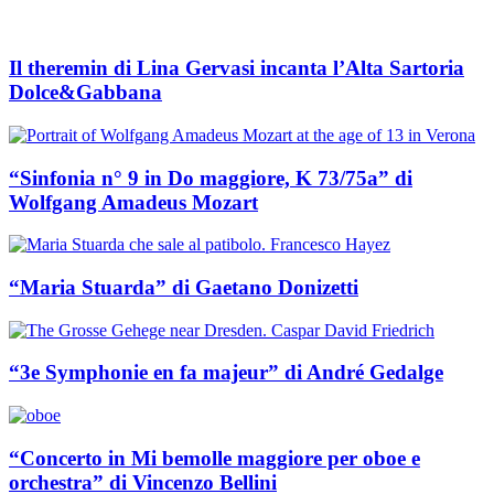
Il theremin di Lina Gervasi incanta l’Alta Sartoria
Dolce&Gabbana
“Sinfonia n° 9 in Do maggiore, K 73/75a” di
Wolfgang Amadeus Mozart
“Maria Stuarda” di Gaetano Donizetti
“3e Symphonie en fa majeur” di André Gedalge
“Concerto in Mi bemolle maggiore per oboe e
orchestra” di Vincenzo Bellini