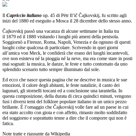
Il
Capriccio italiano
op. 45 di Pëtr Il’ič Čajkovskij, fu scritto agli
inizi del 1880 ed eseguito a Mosca il 28 dicembre dello stesso anno.
Čajkovskij passò una vacanza di alcune settimane in Italia tra
il 1879 ed il 1880 visitando i luoghi più ameni della penisola.
Soggiornò a Firenze, Roma, Napoli, Venezia e da ognuno di questi
luoghi colse qualcosa di particolare. Scrivendo in quei giorni
all’amica von Meck, le confiderà che erano dei luoghi incantevoli,
ove non esisteva né la pioggia né la neve, ma era come stare in posti
mai sognati: la musica, le danze, le feste e tutto contornato da uno
splendido scenario tutto sempre illuminato dal sole.
Ed ecco che nasce questa pagina che ne descrive in musica le sue
emozioni, il calore degli abitanti, le feste natalizie, il canto dei
lagunari, gli stornelli toscani ed a conclusione una tarantella. In
questa composizione, della durata di circa quindici minuti, vengono
fusi i diversi temi del folklore popolare italiano in un unico pezzo
brillante. È l’omaggio che Čajkovskij volle fare ad un paese in cui
era stato accolto con gioia e con affetto, rimasto molto soddisfatto
del soggiorno e soprattutto tenne a dire che il comporre qui non è
fatica.
Note tratte e riassunte da Wikipedia