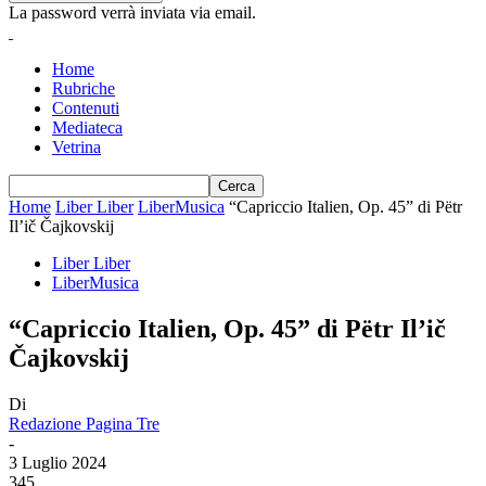
La password verrà inviata via email.
Home
Rubriche
Contenuti
Mediateca
Vetrina
Home
Liber Liber
LiberMusica
“Capriccio Italien, Op. 45” di Pëtr
Il’ič Čajkovskij
Liber Liber
LiberMusica
“Capriccio Italien, Op. 45” di Pëtr Il’ič
Čajkovskij
Di
Redazione Pagina Tre
-
3 Luglio 2024
345