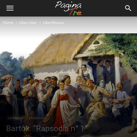
Home
Liber Liber
LiberMusica
Liber Liber
LiberMusica
Bartók. “Rapsodia n° 1”