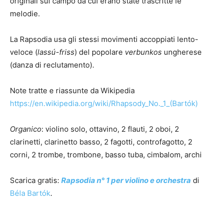
originali sul campo da cui erano state trascritte le
melodie.
La Rapsodia usa gli stessi movimenti accoppiati lento-
veloce (
lassú-friss
) del popolare
verbunkos
ungherese
(danza di reclutamento).
Note tratte e riassunte da Wikipedia
https://en.wikipedia.org/wiki/Rhapsody_No._1_(Bartók)
Organico
: violino solo, ottavino, 2 flauti, 2 oboi, 2
clarinetti, clarinetto basso, 2 fagotti, controfagotto, 2
corni, 2 trombe, trombone, basso tuba, cimbalom, archi
Scarica gratis:
Rapsodia n° 1 per violino e orchestra
di
Béla Bartók
.