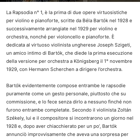
Di
Redazione Pagina Tre
-
14 Luglio 2021
1519
La Rapsodia n° 1, è la prima di due opere virtuosistiche
per violino e pianoforte, scritte da Béla Bartók nel 1928 e
successivamente arrangiate nel 1929 per violino e
orchestra, nonché per violoncello e pianoforte. È
dedicata al virtuoso violinista ungherese Joseph Szigeti,
un amico intimo di Bartók, che diede la prima esecuzione
della versione per orchestra a Königsberg il 1° novembre
1929, con Hermann Scherchen a dirigere l’orchestra.
Bartók evidentemente compose entrambe le rapsodie
puramente come un gesto personale, piuttosto che su
commissione, e lo fece senza dirlo a nessuno finché non
furono entrambe completate. Secondo il violinista Zoltán
Székely, lui e il compositore si incontrarono un giorno nel
1928 e, dopo aver chiacchierato per un po’, Bartók
annunciò improvvisamente che aveva una sorpresa per