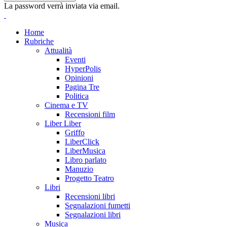
La password verrà inviata via email.
Home
Rubriche
Attualità
Eventi
HyperPolis
Opinioni
Pagina Tre
Politica
Cinema e TV
Recensioni film
Liber Liber
Griffo
LiberClick
LiberMusica
Libro parlato
Manuzio
Progetto Teatro
Libri
Recensioni libri
Segnalazioni fumetti
Segnalazioni libri
Musica