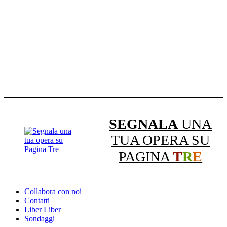
SEGNALA
UNA
TUA OPERA SU
PAGINA
T
R
E
Collabora con noi
Contatti
Liber Liber
Sondaggi