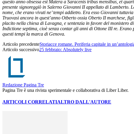
questo anno obsessa est Matera a Saracenis tribus mensibus, et quart
presente signoreggiò in Salerno Giovanni II appellato di Lamberto. La 
nome, che erano vivuti ne’ tempi addietro. Era esso Giovanni tuttavia 
Truovasi ancora in quest’anno Otberto ossia Oberto II marchese, figl
placito nella chiesa di Lavagna, e sentenzia in favore del monistero 
Indictione septima, cioè senza contar gli anni di Ottone III re. Erano 
questi tempi la marca di Genova.
Articolo precedente
Storiacce romane. Periferia capitale in un’antologi
Articolo successivo
25 febbraio: Absolutely live
Redazione Pagina Tre
Pagina Tre è una rivista sperimentale e collaborativa di Liber Liber.
ARTICOLI CORRELATI
ALTRO DALL'AUTORE