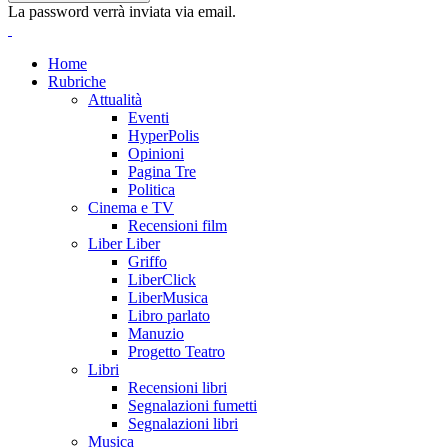
La password verrà inviata via email.
Home
Rubriche
Attualità
Eventi
HyperPolis
Opinioni
Pagina Tre
Politica
Cinema e TV
Recensioni film
Liber Liber
Griffo
LiberClick
LiberMusica
Libro parlato
Manuzio
Progetto Teatro
Libri
Recensioni libri
Segnalazioni fumetti
Segnalazioni libri
Musica