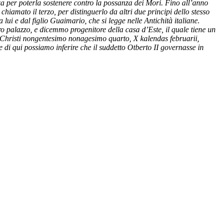
a per poterla sostenere contro la possanza dei Mori. Fino all’anno
hiamato il terzo, per distinguerlo da altri due principi dello stesso
ui e dal figlio Guaimario, che si legge nelle Antichità italiane.
o palazzo, e dicemmo progenitore della casa d’Este, il quale tiene un
su Christi nongentesimo nonagesimo quarto, X kalendas februarii,
e di qui possiamo inferire che il suddetto Otberto II governasse in