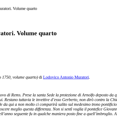
uratori. Volume quarto
ratori. Volume quarto
nno 1750, volume quarto)
di
Lodovico Antonio Muratori
.
scovo di Rems. Prese la santa Sede la protezione di Arnolfo deposto da
 lui. Restano tuttavia le invettive d’esso Gerberto, non dirò contro la 
le da qui a non molto ci comparirà salito sul medesimo trono pontificio
onoscere meglio questa differenza. Non si sentì voglia il pontefice Gio
 nell’anno seguente fu in qualche maniera posto fine a quell’imbrogli