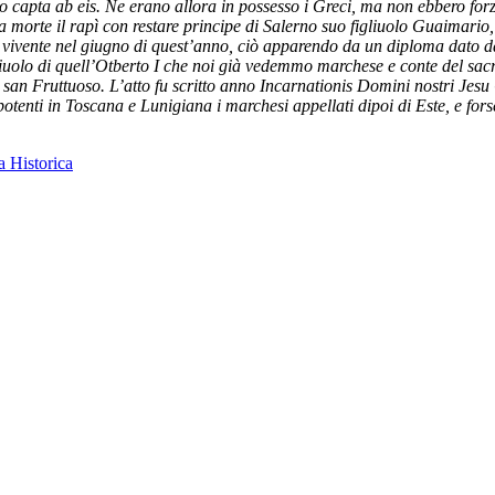
o capta ab eis. Ne erano allora in possesso i Greci, ma non ebbero forz
morte il rapì con restare principe di Salerno suo figliuolo Guaimario, c
vivente nel giugno di quest’anno, ciò apparendo da un diploma dato da l
iuolo di quell’Otberto I che noi già vedemmo marchese e conte del sacr
di san Fruttuoso. L’atto fu scritto anno Incarnationis Domini nostri Je
potenti in Toscana e Lunigiana i marchesi appellati dipoi di Este, e fors
a Historica