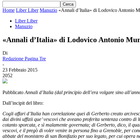
Home
Liber Liber
Manuzio
«Annali d’Italia» di Lodovico Antonio M
Liber Liber
Manuzio
«Annali d’Italia» di Lodovico Antonio Mu
Di
Redazione Pagina Tre
-
23 Febbraio 2015
2052
Pubblicato
Annali d’Italia (dal principio dell’era volgare sino all’a
Dall’incipit del libro:
Cogli affari d’Italia han correlazione quei di Gerberto creato arcive
dai divini uffizii que’ vescovi che aveano proferita sentenza contro di
cotanto sporcata, e sì malamente governata; di Gerberto, dico, il qua
vescovi, e il pregò di voler venire in persona fino a Grenoble, per c
abbate del monistero di san Bonifazio per suo legato, per cui opera